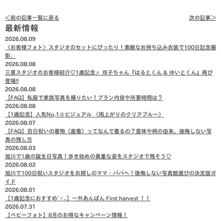
＜前の記事
一覧に戻る
次の記事＞
最新情報
2026.08.09
〈お客様フォト〉スタジオのセットにぴったり！素敵なお持ち込み衣装で100日記念撮
影♩
2026.08.08
三景スタジオのお客様紹介♡1歳記念♬ 双子ちゃん『はるとくん & ゆいとくん』再び
登場!!
2026.08.08
【FAQ】私服で家族写真を撮りたい！プラン内容や所要時間は？
2026.08.08
【1歳記念】人気No,1☆ビジュアル 〈雨上がりのクリアブルー〉
2026.08.07
【FAQ】百日祝いの着物（産着）ってなんで着るの？意味や柄の由来、後悔しない写
真の残し方
2026.08.03
旭川で1歳の誕生日写真！歩き始めの貴重な姿をスタジオで残そう♡
2026.08.02
旭川で100日祝いスタジオをお探しのママ・パパへ！後悔しない写真館選びの決定版ガ
イド
2026.08.01
【1歳記念におすすめ˚✧₊】一升あんぱん First harvest ！！
2026.07.31
【ベビーフォト】8月のお得なキャンペーン情報！