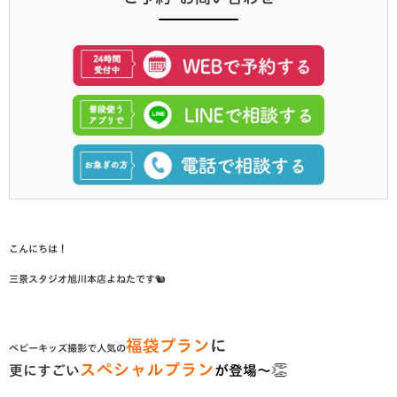
こんにちは！
三景スタジオ旭川本店よねたです🐿
福袋プラン
に
ベビーキッズ撮影で人気の
スペシャルプラン
👏
更にすごい
が
登場〜