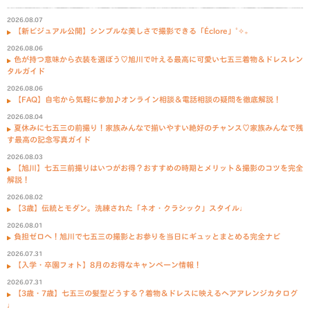
2026.08.07
【新ビジュアル公開】シンプルな美しさで撮影できる「Éclore」˚✧₊
2026.08.06
色が持つ意味から衣装を選ぼう♡旭川で叶える最高に可愛い七五三着物＆ドレスレン
タルガイド
2026.08.06
【FAQ】自宅から気軽に参加♪オンライン相談＆電話相談の疑問を徹底解説！
2026.08.04
夏休みに七五三の前撮り！家族みんなで揃いやすい絶好のチャンス♡家族みんなで残
す最高の記念写真ガイド
2026.08.03
【旭川】七五三前撮りはいつがお得？おすすめの時期とメリット＆撮影のコツを完全
解説！
2026.08.02
【3歳】伝統とモダン。洗練された「ネオ・クラシック」スタイル♩
2026.08.01
負担ゼロへ！旭川で七五三の撮影とお参りを当日にギュッとまとめる完全ナビ
2026.07.31
【入学・卒園フォト】8月のお得なキャンペーン情報！
2026.07.31
【3歳・7歳】七五三の髪型どうする？着物＆ドレスに映えるヘアアレンジカタログ
♩