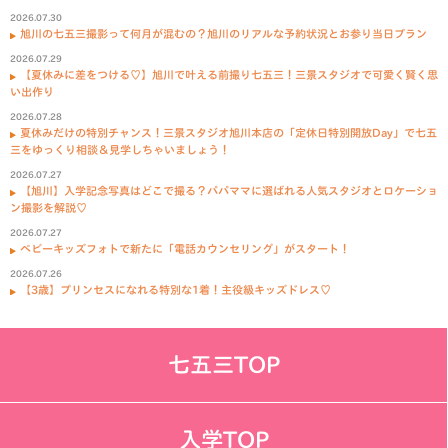
2026.07.30
旭川の七五三撮影って何月が混むの？旭川のリアルな予約状況とお参り当日プラン
2026.07.29
【夏休みに差をつける♡】旭川で叶える前撮り七五三！三景スタジオで可愛く賢く思
い出作り
2026.07.28
夏休みだけの特別チャンス！三景スタジオ旭川本店の「定休日特別開放Day」で七五
三をゆっくり相談＆見学しちゃいましょう！
2026.07.27
【旭川】入学記念写真はどこで撮る？パパママに選ばれる人気スタジオとロケーショ
ン撮影を解説♡
2026.07.27
ベビーキッズフォトで新たに「電話カウンセリング」がスタート！
2026.07.26
【3歳】プリンセスになれる特別な1着！主役級キッズドレス♡
七五三TOP
入学TOP