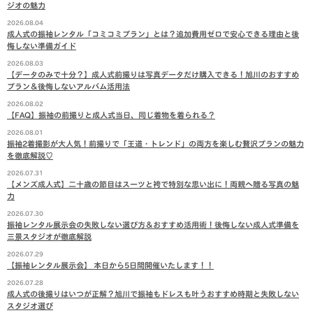
ジオの魅力
2026.08.04
成人式の振袖レンタル「コミコミプラン」とは？追加費用ゼロで安心できる理由と後
悔しない準備ガイド
2026.08.03
【データのみで十分？】成人式前撮りは写真データだけ購入できる！旭川のおすすめ
プラン＆後悔しないアルバム活用法
2026.08.02
【FAQ】振袖の前撮りと成人式当日、同じ着物を着られる？
2026.08.01
振袖2着撮影が大人気！前撮りで「王道・トレンド」の両方を楽しむ贅沢プランの魅力
を徹底解説♡
2026.07.31
【メンズ成人式】二十歳の節目はスーツと袴で特別な思い出に！両親へ贈る写真の魅
力
2026.07.30
振袖レンタル展示会の失敗しない選び方＆おすすめ活用術！後悔しない成人式準備を
三景スタジオが徹底解説
2026.07.29
【振袖レンタル展示会】 本日から5日間開催いたします！！
2026.07.28
成人式の後撮りはいつが正解？旭川で振袖もドレスも叶うおすすめ時期と失敗しない
スタジオ選び