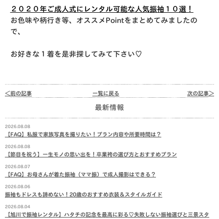
２０２０年ご成人式にレンタル可能な人気振袖１０選！
お色味や柄行き等、オススメPointをまとめてみましたの
で、
お好きな１着を是非探してみて下さい♡
＜前の記事
一覧に戻る
次の記事＞
最新情報
2026.08.08
【FAQ】私服で家族写真を撮りたい！プラン内容や所要時間は？
2026.08.08
【節目を祝う】一生モノの思い出を！卒業袴の選び方とおすすめプラン
2026.08.07
【FAQ】お母さんが着た振袖（ママ振）で成人撮影はできる？
2026.08.06
振袖もドレスも諦めない！20歳のおすすめ衣装＆スタイルガイド
2026.08.04
【旭川で振袖レンタル】ハタチの記念を最高に彩る♡失敗しない振袖選びと三景スタ