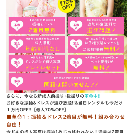
さらに、今なら新成人前撮り･後撮りの
革命中!!
お好きな振袖&ドレスが選び放題!!&当日レンタルも今だけ
１万円OFF!!【最大70％OFF】
■革命1：振袖＆ドレス2着目が無料！組み合わせ
自由！
今ドキの成人写真は振袖1枚じゃ終われない！通常は2着目