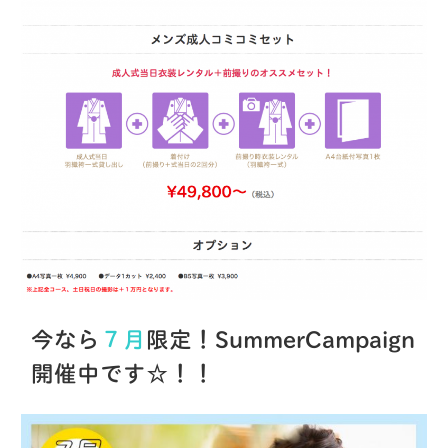
今なら
７月
限定！SummerCampaign
開催中です☆！！