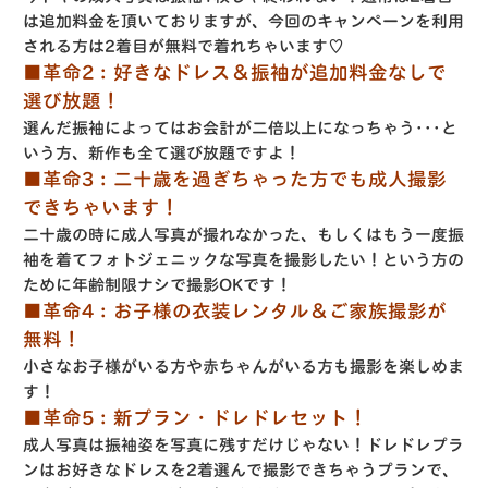
は追加料金を頂いておりますが、今回のキャンペーンを利用
される方は2着目が無料で着れちゃいます♡
■革命2：好きなドレス＆振袖が追加料金なしで
選び放題！
選んだ振袖によってはお会計が二倍以上になっちゃう･･･と
いう方、新作も全て選び放題ですよ！
■革命3：二十歳を過ぎちゃった方でも成人撮影
できちゃいます！
二十歳の時に成人写真が撮れなかった、もしくはもう一度振
袖を着てフォトジェニックな写真を撮影したい！という方の
ために年齢制限ナシで撮影OKです！
■革命4：お子様の衣装レンタル＆ご家族撮影が
無料！
小さなお子様がいる方や赤ちゃんがいる方も撮影を楽しめま
す！
■革命5：新プラン・ドレドレセット！
成人写真は振袖姿を写真に残すだけじゃない！ドレドレプラ
ンはお好きなドレスを2着選んで撮影できちゃうプランで、