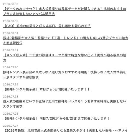
2026.08.03
【データのみで十分？】成人式前撮りは写真データだけ購入できる！旭川のおすすめ
プラン＆後悔しないアルバム活用法
2026.08.02
【FAQ】振袖の前撮りと成人式当日、同じ着物を着られる？
2026.08.01
振袖2着撮影が大人気！前撮りで「王道・トレンド」の両方を楽しむ贅沢プランの魅力
を徹底解説♡
2026.07.31
【メンズ成人式】二十歳の節目はスーツと袴で特別な思い出に！両親へ贈る写真の魅
力
2026.07.30
振袖レンタル展示会の失敗しない選び方＆おすすめ活用術！後悔しない成人式準備を
三景スタジオが徹底解説
2026.07.29
【振袖レンタル展示会】 本日から5日間開催いたします！！
2026.07.28
成人式の後撮りはいつが正解？旭川で振袖もドレスも叶うおすすめ時期と失敗しない
スタジオ選び
2026.07.28
【振袖レンタル展示会】 明日7/29(水)から8/2(日)まで開催いたします！
2026.07.27
【2026年最新】旭川で成人式の前撮りなら三景スタジオ！失敗しない振袖・ヘアメイ