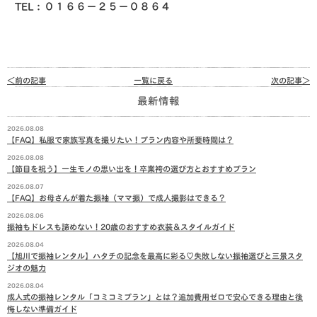
TEL：０１６６−２５−０８６４
＜前の記事
一覧に戻る
次の記事＞
最新情報
2026.08.08
【FAQ】私服で家族写真を撮りたい！プラン内容や所要時間は？
2026.08.08
【節目を祝う】一生モノの思い出を！卒業袴の選び方とおすすめプラン
2026.08.07
【FAQ】お母さんが着た振袖（ママ振）で成人撮影はできる？
2026.08.06
振袖もドレスも諦めない！20歳のおすすめ衣装＆スタイルガイド
2026.08.04
【旭川で振袖レンタル】ハタチの記念を最高に彩る♡失敗しない振袖選びと三景スタ
ジオの魅力
2026.08.04
成人式の振袖レンタル「コミコミプラン」とは？追加費用ゼロで安心できる理由と後
悔しない準備ガイド