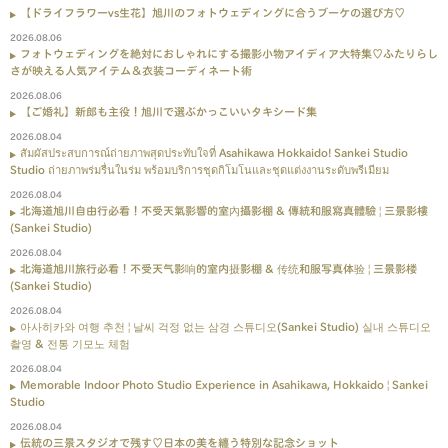
【ドライフラワーvs生花】旭川のフォトウェディングに合うブーケの選び方♡
2026.08.06
フォトウェディングを絶対におしゃれにする撮影小物アイディア大特集♡ふたりらし
さが映える人気アイテム＆衣装コーディネート術
2026.08.06
【ご婚礼】新郎も主役！旭川で選ぶかっこいいタキシード集
2026.08.04
สัมผัสประสบการณ์ถ่ายภาพสุดประทับใจที่ Asahikawa Hokkaido! Sankei Studio
Studio ถ่ายภาพร่มรื่นในร่ม พร้อมบริการชุดกิโมโนและชุดแต่งงานระดับพรีเมียม
2026.08.04
北海道旭川自由行必看！不受天氣影響的室內攝影棚 & 傳統和服寫真體驗 | 三景影樓
(Sankei Studio)
2026.08.04
北海道旭川旅行必看！不受天气影响的室内摄影棚 & 传统和服写真体验 | 三景影楼
(Sankei Studio)
2026.08.04
아사히카와 여행 추천 | 날씨 걱정 없는 삼경 스튜디오(Sankei Studio) 실내 스튜디오
촬영 & 전통 기모노 체험
2026.08.04
Memorable Indoor Photo Studio Experience in Asahikawa, Hokkaido | Sankei
Studio
2026.08.04
伝統の三景スタジオで残す♡日本の美を纏う特別な記念ショット