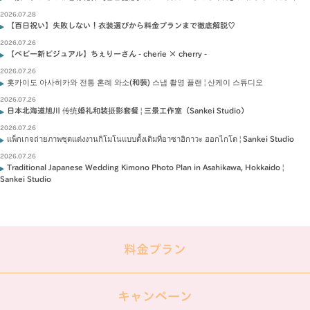
2026.07.28
【百日祝い】失敗しない！衣装選びから料金プランまで徹底解説♡
2026.07.26
【ベビー新ビジュアル】ちぇりーさん - cherie × cherry -
2026.07.26
홋카이도 아사히카와 전통 혼례 와소(和裝) 스냅 촬영 플랜 | 산케이 스튜디오
2026.07.26
日本北海道旭川 传统婚礼和装摄影套餐 | 三景工作室（Sankei Studio）
2026.07.26
แพ็กเกจถ่ายภาพชุดแต่งงานกิโมโนแบบดั้งเดิมที่อาซาฮิกาวะ ฮอกไกโด | Sankei Studio
2026.07.26
Traditional Japanese Wedding Kimono Photo Plan in Asahikawa, Hokkaido |
Sankei Studio
料金プラン
キャンペーン