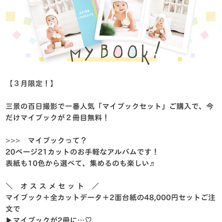
【３月限定！】
三景の百日撮影で一番人気「マイブックセット」ご購入で、今
だけマイブックが２冊目無料！
>>> マイブックって？
20ページ21カットのお手軽なアルバムです！
表紙も10色から選べて、集めるのも楽しい♬
＼ オ ス ス メ セ ッ ト ／
マイブック＋全カットデータ＋2面台紙の48,000円セットご注
文で
▶︎マイブックが2冊に…♡