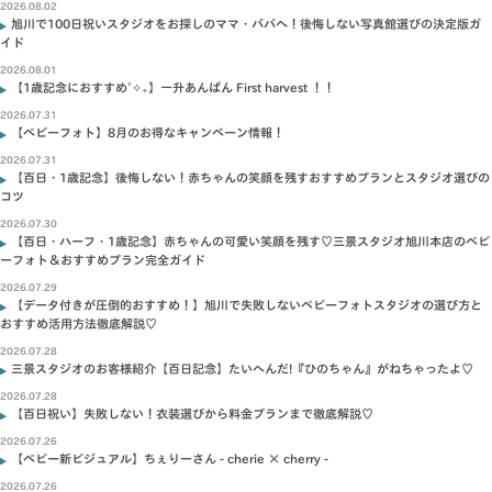
2026.08.02
旭川で100日祝いスタジオをお探しのママ・パパへ！後悔しない写真館選びの決定版ガ
イド
2026.08.01
【1歳記念におすすめ˚✧₊】一升あんぱん First harvest ！！
2026.07.31
【ベビーフォト】8月のお得なキャンペーン情報！
2026.07.31
【百日・1歳記念】後悔しない！赤ちゃんの笑顔を残すおすすめプランとスタジオ選びの
コツ
2026.07.30
【百日・ハーフ・1歳記念】赤ちゃんの可愛い笑顔を残す♡三景スタジオ旭川本店のベビ
ーフォト＆おすすめプラン完全ガイド
2026.07.29
【データ付きが圧倒的おすすめ！】旭川で失敗しないベビーフォトスタジオの選び方と
おすすめ活用方法徹底解説♡
2026.07.28
三景スタジオのお客様紹介【百日記念】たいへんだ!『ひのちゃん』がねちゃったよ♡
2026.07.28
【百日祝い】失敗しない！衣装選びから料金プランまで徹底解説♡
2026.07.26
【ベビー新ビジュアル】ちぇりーさん - cherie × cherry -
2026.07.26