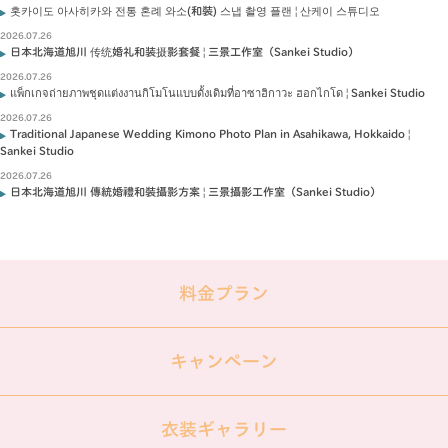
홋카이도 아사히카와 전통 혼례 와소(和裝) 스냅 촬영 플랜 | 산케이 스튜디오
2026.07.26
日本北海道旭川 传统婚礼和装摄影套餐 | 三景工作室（Sankei Studio）
2026.07.26
แพ็กเกจถ่ายภาพชุดแต่งงานกิโมโนแบบดั้งเดิมที่อาซาฮิกาวะ ฮอกไกโด | Sankei Studio
2026.07.26
Traditional Japanese Wedding Kimono Photo Plan in Asahikawa, Hokkaido |
Sankei Studio
2026.07.26
日本北海道旭川 傳統婚禮和裝攝影方案 | 三景攝影工作室（Sankei Studio）
料金プラン
キャンペーン
衣装ギャラリー