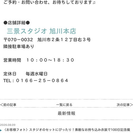
ご予約・お問い合わせ、お待ちしております♫
●店舗詳細●
三景スタジオ 旭川本店
〒070−0032 旭川市２条１２丁目右３号
隣接駐車場あり
営業時間 １０：００〜１８：３０
定休日 毎週水曜日
TEL：０１６６−２５−０８６４
＜前の記事
一覧に戻る
次の記事＞
最新情報
2026.08.09
〈お客様フォト〉スタジオのセットにぴったり！素敵なお持ち込み衣装で100日記念撮