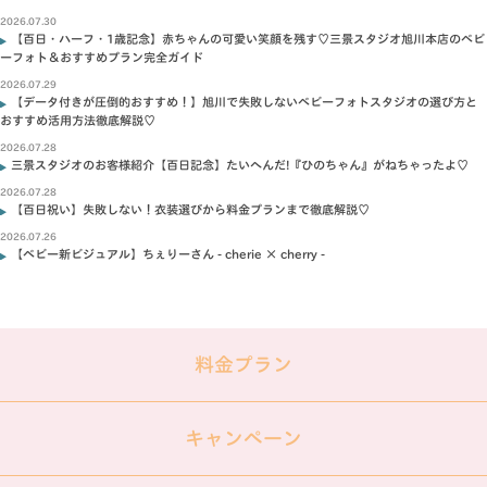
2026.07.30
【百日・ハーフ・1歳記念】赤ちゃんの可愛い笑顔を残す♡三景スタジオ旭川本店のベビ
ーフォト＆おすすめプラン完全ガイド
2026.07.29
【データ付きが圧倒的おすすめ！】旭川で失敗しないベビーフォトスタジオの選び方と
おすすめ活用方法徹底解説♡
2026.07.28
三景スタジオのお客様紹介【百日記念】たいへんだ!『ひのちゃん』がねちゃったよ♡
2026.07.28
【百日祝い】失敗しない！衣装選びから料金プランまで徹底解説♡
2026.07.26
【ベビー新ビジュアル】ちぇりーさん - cherie × cherry -
料金プラン
キャンペーン