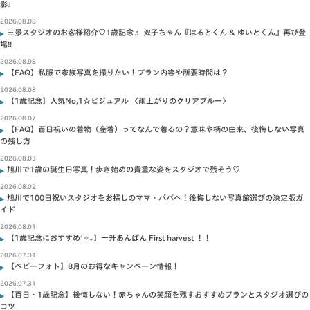
影♩
2026.08.08
三景スタジオのお客様紹介♡1歳記念♬ 双子ちゃん『はるとくん & ゆいとくん』再び登
場!!
2026.08.08
【FAQ】私服で家族写真を撮りたい！プラン内容や所要時間は？
2026.08.08
【1歳記念】人気No,1☆ビジュアル 〈雨上がりのクリアブルー〉
2026.08.07
【FAQ】百日祝いの着物（産着）ってなんで着るの？意味や柄の由来、後悔しない写真
の残し方
2026.08.03
旭川で1歳の誕生日写真！歩き始めの貴重な姿をスタジオで残そう♡
2026.08.02
旭川で100日祝いスタジオをお探しのママ・パパへ！後悔しない写真館選びの決定版ガ
イド
2026.08.01
【1歳記念におすすめ˚✧₊】一升あんぱん First harvest ！！
2026.07.31
【ベビーフォト】8月のお得なキャンペーン情報！
2026.07.31
【百日・1歳記念】後悔しない！赤ちゃんの笑顔を残すおすすめプランとスタジオ選びの
コツ