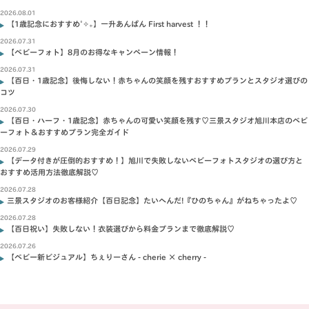
2026.08.01
【1歳記念におすすめ˚✧₊】一升あんぱん First harvest ！！
2026.07.31
【ベビーフォト】8月のお得なキャンペーン情報！
2026.07.31
【百日・1歳記念】後悔しない！赤ちゃんの笑顔を残すおすすめプランとスタジオ選びの
コツ
2026.07.30
【百日・ハーフ・1歳記念】赤ちゃんの可愛い笑顔を残す♡三景スタジオ旭川本店のベビ
ーフォト＆おすすめプラン完全ガイド
2026.07.29
【データ付きが圧倒的おすすめ！】旭川で失敗しないベビーフォトスタジオの選び方と
おすすめ活用方法徹底解説♡
2026.07.28
三景スタジオのお客様紹介【百日記念】たいへんだ!『ひのちゃん』がねちゃったよ♡
2026.07.28
【百日祝い】失敗しない！衣装選びから料金プランまで徹底解説♡
2026.07.26
【ベビー新ビジュアル】ちぇりーさん - cherie × cherry -