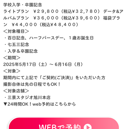
学校入学・卒園記念
ライトプラン ¥２９,８００（税込¥３２,７８０）
データ&ア
ルバムプラン ¥３６,０００（税込¥３９,６００）
福袋プラ
ン ¥４４,０００（税込¥４８,４００）
＜対象種目＞
・百日記念、ハーフバースデー、１歳お誕生日
・七五三記念
・入学＆卒園記念
＜期間＞
2025年5月17日（土）〜 6月16日（月）
＜対象＞
期間内にて上記で「ご契約(ご決済)」をいただいた方
撮影自体は先の日程でもOK！
＜対象店舗＞
・三景スタジオ旭川本店
▼24時間OK！web予約はこちらから