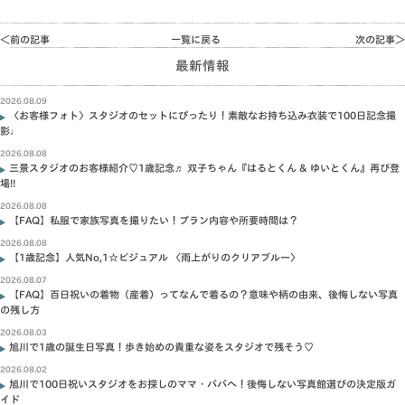
＜前の記事
一覧に戻る
次の記事＞
最新情報
2026.08.09
〈お客様フォト〉スタジオのセットにぴったり！素敵なお持ち込み衣装で100日記念撮
影♩
2026.08.08
三景スタジオのお客様紹介♡1歳記念♬ 双子ちゃん『はるとくん & ゆいとくん』再び登
場!!
2026.08.08
【FAQ】私服で家族写真を撮りたい！プラン内容や所要時間は？
2026.08.08
【1歳記念】人気No,1☆ビジュアル 〈雨上がりのクリアブルー〉
2026.08.07
【FAQ】百日祝いの着物（産着）ってなんで着るの？意味や柄の由来、後悔しない写真
の残し方
2026.08.03
旭川で1歳の誕生日写真！歩き始めの貴重な姿をスタジオで残そう♡
2026.08.02
旭川で100日祝いスタジオをお探しのママ・パパへ！後悔しない写真館選びの決定版ガ
イド