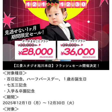
＜対象種目＞
・百日記念、ハーフバースデー、１歳お誕生日
・七五三記念
・入学＆卒園記念
＜期間＞
2025
年
12
月
1
日（月）～
12
月
30
日（火）
＜対象＞