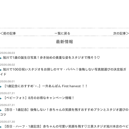
＜前の記事
一覧に戻る
次の記事＞
最新情報
2026.08.03
旭川で1歳の誕生日写真！歩き始めの貴重な姿をスタジオで残そう♡
2026.08.02
旭川で100日祝いスタジオをお探しのママ・パパへ！後悔しない写真館選びの決定版ガ
イド
2026.08.01
【1歳記念におすすめ˚✧₊】一升あんぱん First harvest ！！
2026.07.31
【ベビーフォト】8月のお得なキャンペーン情報！
2026.07.31
【百日・1歳記念】後悔しない！赤ちゃんの笑顔を残すおすすめプランとスタジオ選びの
コツ
2026.07.30
【百日・ハーフ・1歳記念】赤ちゃんの可愛い笑顔を残す♡三景スタジオ旭川本店のベビ