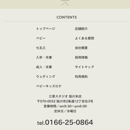
CONTENTS
トップページ
店舗紹介
ベビー
よくある質問
七五三
会社概要
入学・卒業
採用情報
成人・卒業
サイトマップ
ウェディング
利用規約
ベビーキッズロケ
三景スタジオ 旭川本店
〒070-0032 旭川市2条通12丁目右3号
営業時間／am9:30～pm6:00
定休日／水曜日
0166-25-0864
tel.