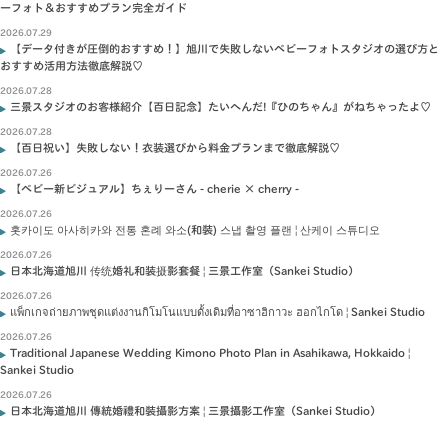
ーフォト＆おすすめプラン完全ガイド
2026.07.29
【データ付きが圧倒的おすすめ！】旭川で失敗しないベビーフォトスタジオの選び方と
おすすめ活用方法徹底解説♡
2026.07.28
三景スタジオのお客様紹介【百日記念】たいへんだ!『ひのちゃん』がねちゃったよ♡
2026.07.28
【百日祝い】失敗しない！衣装選びから料金プランまで徹底解説♡
2026.07.26
【ベビー新ビジュアル】ちぇりーさん - cherie × cherry -
2026.07.26
홋카이도 아사히카와 전통 혼례 와소(和裝) 스냅 촬영 플랜 | 산케이 스튜디오
2026.07.26
日本北海道旭川 传统婚礼和装摄影套餐 | 三景工作室（Sankei Studio）
2026.07.26
แพ็กเกจถ่ายภาพชุดแต่งงานกิโมโนแบบดั้งเดิมที่อาซาฮิกาวะ ฮอกไกโด | Sankei Studio
2026.07.26
Traditional Japanese Wedding Kimono Photo Plan in Asahikawa, Hokkaido |
Sankei Studio
2026.07.26
日本北海道旭川 傳統婚禮和裝攝影方案 | 三景攝影工作室（Sankei Studio）