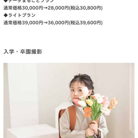
◆データまるごとプラン
通常価格30,000円→28,000円(税込30,800円)
◆ライトプラン
通常価格
39,000
円
→36,000
円
(
税込
39,600
円
)
入学・卒園撮影