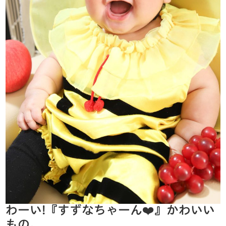
わーい!『すずなちゃーん❤️』かわいい
もの。