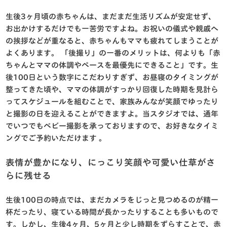
生後3ヶ月頃の赤ちゃんは、まだまだ生活リズムが安定せず、
お出かけするだけでも一苦労ですよね。お祝いの儀式や親戚へ
の挨拶などが重なると、赤ちゃんもママも疲れてしまうことが
よくあります。
「後撮り」の一番のメリットは、何よりも「赤
ちゃんとママの体調やペースを最優先にできること」です。生
後100日という数字にこだわりすぎず、お昼寝のタイミングが
整ってきた頃や、ママの体調がすっかり回復した時期を見計ら
ってスケジュールを組むことで、家族みんなが笑顔でゆったり
と撮影の日を迎えることができますよ。当スタジオでは、通年
でいつでもベビー撮影を承っておりますので、お好きなタイミ
ングでご予約いただけます
。
表情が豊かになり、にっこり笑顔や可愛い仕草がさ
らに残せる
生後100日の時点では、まだカメラをじっと見つめるのが精一
杯だったり、寝ている時間が長かったりすることも多いもので
す。しかし、生後4ヶ月、5ヶ月と少し時期をずらすことで、赤