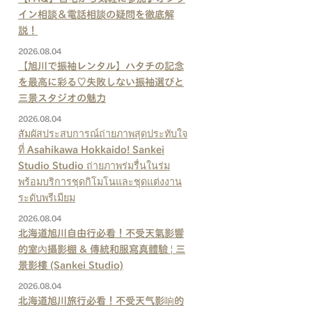
イン相談＆電話相談の疑問を徹底解
説！
2026.08.04
【旭川で振袖レンタル】ハタチの記念
を最高に彩る♡失敗しない振袖選びと
三景スタジオの魅力
2026.08.04
สัมผัสประสบการณ์ถ่ายภาพสุดประทับใจ
ที่ Asahikawa Hokkaido! Sankei
Studio Studio ถ่ายภาพร่มรื่นในร่ม
พร้อมบริการชุดกิโมโนและชุดแต่งงาน
ระดับพรีเมียม
2026.08.04
北海道旭川自由行必看！不受天氣影響
的室內攝影棚 & 傳統和服寫真體驗 | 三
景影樓 (Sankei Studio)
2026.08.04
北海道旭川旅行必看！不受天气影响的