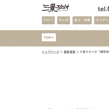
tel.
ベビー
キッズ
成人・卒業
ウェディ
TOPへ
トップページ
＞
最新情報
＞ 三景スタジオ「撮影部 I