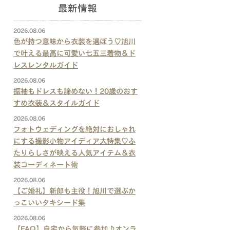
最新情報
2026.08.06
色が持つ意味から衣装を選ぼう♡旭川
で叶える最高に可愛い七五三着物＆ド
レスレンタルガイド
2026.08.06
振袖もドレスも諦めない！20歳のおす
すめ衣装＆スタイルガイド
2026.08.06
フォトウェディングを絶対におしゃれ
にする撮影小物アイディア大特集♡ふ
たりらしさが映える人気アイテム＆衣
装コーディネート術
2026.08.06
【ご婚礼】新郎も主役！旭川で選ぶか
っこいいタキシード集
2026.08.06
【FAQ】自宅から気軽に参加♪オンラ