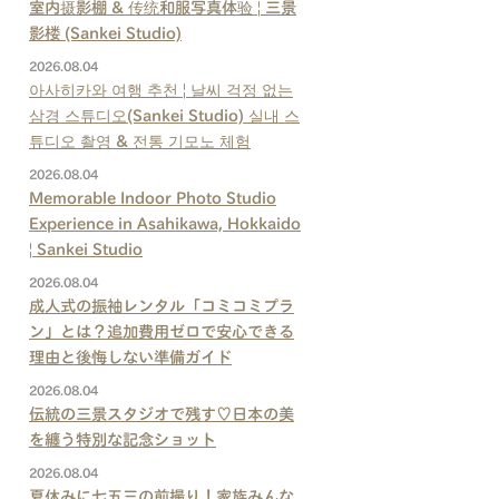
室内摄影棚 & 传统和服写真体验 | 三景
影楼 (Sankei Studio)
2026.08.04
아사히카와 여행 추천 | 날씨 걱정 없는
삼경 스튜디오(Sankei Studio) 실내 스
튜디오 촬영 & 전통 기모노 체험
2026.08.04
Memorable Indoor Photo Studio
Experience in Asahikawa, Hokkaido
| Sankei Studio
2026.08.04
成人式の振袖レンタル「コミコミプラ
ン」とは？追加費用ゼロで安心できる
理由と後悔しない準備ガイド
2026.08.04
伝統の三景スタジオで残す♡日本の美
を纏う特別な記念ショット
2026.08.04
夏休みに七五三の前撮り！家族みんな