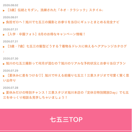
2026.08.02
【3歳】伝統とモダン。洗練された「ネオ・クラシック」スタイル♩
2026.08.01
負担ゼロへ！旭川で七五三の撮影とお参りを当日にギュッとまとめる完全ナビ
2026.07.31
【入学・卒園フォト】8月のお得なキャンペーン情報！
2026.07.31
【3歳・7歳】七五三の髪型どうする？着物＆ドレスに映えるヘアアレンジカタログ
♩
2026.07.30
旭川の七五三撮影って何月が混むの？旭川のリアルな予約状況とお参り当日プラン
2026.07.29
【夏休みに差をつける♡】旭川で叶える前撮り七五三！三景スタジオで可愛く賢く思
い出作り
2026.07.28
夏休みだけの特別チャンス！三景スタジオ旭川本店の「定休日特別開放Day」で七五
三をゆっくり相談＆見学しちゃいましょう！
七五三TOP