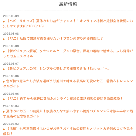
最新情報
2026.08.09
【ベビー＆キッズ】夏休みやお盆がチャンス！！オンライン相談と撮影空き状況のお
知らせです★(8/10~8/16)
2026.08.08
【FAQ】私服で家族写真を撮りたい！プラン内容や所要時間は？
2026.08.08
【新ビジュアル解禁】クラシカルとモダンの融合。深紅の着物で魅せる、少し背伸び
した七五三スタイル
2026.08.07
【新ビジュアル公開】シンプルな美しさで撮影できる「Éclore」˚✧₊
2026.08.06
色が持つ意味から衣装を選ぼう♡旭川で叶える最高に可愛い七五三着物＆ドレスレン
タルガイド
2026.08.06
【FAQ】自宅から気軽に参加♪オンライン相談＆電話相談の疑問を徹底解説！
2026.08.04
夏休みに七五三の前撮り！家族みんなで揃いやすい絶好のチャンス♡家族みんなで残
す最高の記念写真ガイド
2026.08.03
【旭川】七五三前撮りはいつがお得？おすすめの時期とメリット＆撮影のコツを完全
解説！