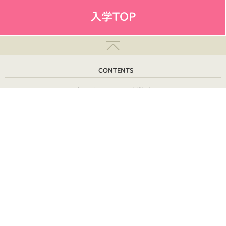
入学TOP
CONTENTS
トップページ
店舗紹介
ベビー
よくある質問
七五三
会社概要
入学・卒業
採用情報
成人・卒業
サイトマップ
ウェディング
利用規約
ベビーキッズロケ
三景スタジオ 旭川本店
〒070-0032 旭川市2条通12丁目右3号
営業時間／am9:30～pm6:00