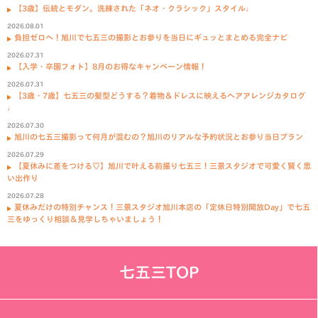
【3歳】伝統とモダン。洗練された「ネオ・クラシック」スタイル♩
2026.08.01
負担ゼロへ！旭川で七五三の撮影とお参りを当日にギュッとまとめる完全ナビ
2026.07.31
【入学・卒園フォト】8月のお得なキャンペーン情報！
2026.07.31
【3歳・7歳】七五三の髪型どうする？着物＆ドレスに映えるヘアアレンジカタログ
♩
2026.07.30
旭川の七五三撮影って何月が混むの？旭川のリアルな予約状況とお参り当日プラン
2026.07.29
【夏休みに差をつける♡】旭川で叶える前撮り七五三！三景スタジオで可愛く賢く思
い出作り
2026.07.28
夏休みだけの特別チャンス！三景スタジオ旭川本店の「定休日特別開放Day」で七五
三をゆっくり相談＆見学しちゃいましょう！
七五三TOP