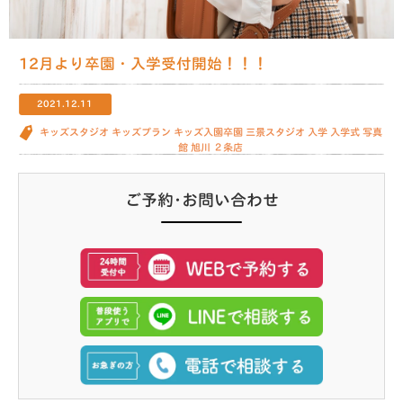
12月より卒園・入学受付開始！！！
2021.12.11
キッズスタジオ
キッズプラン
キッズ入園卒園
三景スタジオ
入学
入学式
写真
館
旭川
２条店
ご予約･お問い合わせ