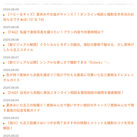
2026.08.09
【ベビー＆キッズ】夏休みやお盆がチャンス！！オンライン相談と撮影空き状況のお
知らせです★(8/10~8/16)
2026.08.08
【FAQ】私服で家族写真を撮りたい！プラン内容や所要時間は？
2026.08.08
【新ビジュアル解禁】クラシカルとモダンの融合。深紅の着物で魅せる、少し背伸び
した七五三スタイル
2026.08.07
【新ビジュアル公開】シンプルな美しさで撮影できる「Éclore」˚✧₊
2026.08.06
色が持つ意味から衣装を選ぼう♡旭川で叶える最高に可愛い七五三着物＆ドレスレン
タルガイド
2026.08.06
【FAQ】自宅から気軽に参加♪オンライン相談＆電話相談の疑問を徹底解説！
2026.08.04
夏休みに七五三の前撮り！家族みんなで揃いやすい絶好のチャンス♡家族みんなで残
す最高の記念写真ガイド
2026.08.03
【旭川】七五三前撮りはいつがお得？おすすめの時期とメリット＆撮影のコツを完全
解説！
2026.08.02