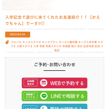
入学記念で遊びに来てくれたお友達紹介！！【かえ
でちゃん】でーす!!♡
2023.03.04
アルバム
キッズスタジオ
キッズプラン
キッズ入園卒園
キッズ入学卒業
スタ
ジオ
三景スタジオ
入学
写真
写真スタジオ
写真館
旭川
百日 記念写真
記念
２
条店
ご予約･お問い合わせ