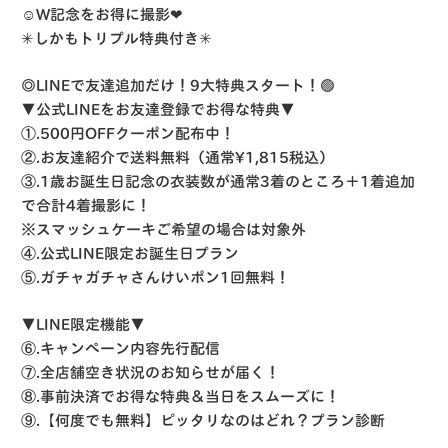
☺️W記念をお得に撮影
❤︎
✳︎
しかもトリプル特典付き
✳︎
◎LINEで友達追加だけ！9大特典スタート！🟢
▼公式LINEをお友達登録でお得な特典▼
①.500円OFFクーポン配布中！
②.お友達紹介で送料無料（通常¥1,815税込）
③.1歳お誕生日記念の衣装数が通常3着のところ＋1着追加
で合計4着撮影に！
※スマッシュケーキご希望の場合は対象外
④.公式LINE限定お誕生日プラン
⑤.ガチャガチャさんけいポン1回無料！
▼LINE限定機能▼
⑥.キャンペーン内容先行配信
⑦.全店舗空き状況のお知らせが届く！
⑧.事前決済でお得な特典＆当日をスムーズに！
⑨.【何度でも無料】ピッタリなのはどれ？プラン診断