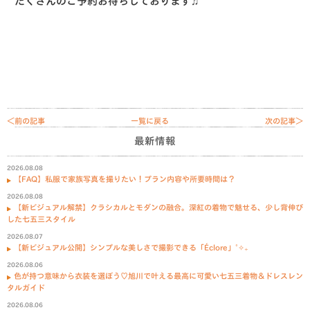
たくさんのご予約お待ちしております♫
＜前の記事
一覧に戻る
次の記事＞
最新情報
2026.08.08
【FAQ】私服で家族写真を撮りたい！プラン内容や所要時間は？
2026.08.08
【新ビジュアル解禁】クラシカルとモダンの融合。深紅の着物で魅せる、少し背伸び
した七五三スタイル
2026.08.07
【新ビジュアル公開】シンプルな美しさで撮影できる「Éclore」˚✧₊
2026.08.06
色が持つ意味から衣装を選ぼう♡旭川で叶える最高に可愛い七五三着物＆ドレスレン
タルガイド
2026.08.06