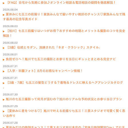
【FAQ】自宅から気軽に参加♪オンライン相談＆電話相談の疑問を徹底解説！
2026.08.04
夏休みに七五三の前撮り！家族みんなで揃いやすい絶好のチャンス♡家族みんなで残
す最高の記念写真ガイド
2026.08.03
【旭川】七五三前撮りはいつがお得？おすすめの時期とメリット＆撮影のコツを完全
解説！
2026.08.02
【3歳】伝統とモダン。洗練された「ネオ・クラシック」スタイル♩
2026.08.01
負担ゼロへ！旭川で七五三の撮影とお参りを当日にギュッとまとめる完全ナビ
2026.07.31
【入学・卒園フォト】8月のお得なキャンペーン情報！
2026.07.31
【3歳・7歳】七五三の髪型どうする？着物＆ドレスに映えるヘアアレンジカタログ
♩
2026.07.30
旭川の七五三撮影って何月が混むの？旭川のリアルな予約状況とお参り当日プラン
2026.07.29
【夏休みに差をつける♡】旭川で叶える前撮り七五三！三景スタジオで可愛く賢く思
い出作り
2026.07.28
夏休みだけの特別チャンス！三景スタジオ旭川本店の「定休日特別開放Day」で七五