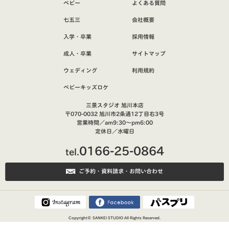
ベビー
よくある質問
七五三
会社概要
入学・卒業
採用情報
成人・卒業
サイトマップ
ウェディング
利用規約
ベビーキッズロケ
三景スタジオ 旭川本店
〒070-0032 旭川市2条通12丁目右3号
営業時間／am9:30～pm6:00
定休日／水曜日
0166-25-0864
tel.
ご予約・資料請求・お問い合わせ
Copyright©
SANKEI STUDIO
All Rights Reserved.