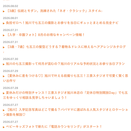
2026.08.02
【3歳】伝統とモダン。洗練された「ネオ・クラシック」スタイル♩
2026.08.01
負担ゼロへ！旭川で七五三の撮影とお参りを当日にギュッとまとめる完全ナビ
2026.07.31
【入学・卒園フォト】8月のお得なキャンペーン情報！
2026.07.31
【3歳・7歳】七五三の髪型どうする？着物＆ドレスに映えるヘアアレンジカタログ
♩
2026.07.30
旭川の七五三撮影って何月が混むの？旭川のリアルな予約状況とお参り当日プラン
2026.07.29
【夏休みに差をつける♡】旭川で叶える前撮り七五三！三景スタジオで可愛く賢く思
い出作り
2026.07.28
夏休みだけの特別チャンス！三景スタジオ旭川本店の「定休日特別開放Day」で七五
三をゆっくり相談＆見学しちゃいましょう！
2026.07.27
【旭川】入学記念写真はどこで撮る？パパママに選ばれる人気スタジオとロケーショ
ン撮影を解説♡
2026.07.27
ベビーキッズフォトで新たに「電話カウンセリング」がスタート！