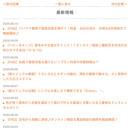
＜前の記事
一覧に戻る
次の記事＞
最新情報
2026.08.10
【FAQ】パパママ着物で家族写真を残そう！料金・当日の流れ・お得な8月特典まで
徹底解説♪
2026.08.09
【ベビー＆キッズ】夏休みやお盆がチャンス！！オンライン相談と撮影空き状況のお
知らせです★(8/10~8/16)
2026.08.08
【FAQ】私服で家族写真を撮りたい！プラン内容や所要時間は？
2026.08.08
【新ビジュアル解禁】クラシカルとモダンの融合。深紅の着物で魅せる、少し背伸び
した七五三スタイル
2026.08.07
【新ビジュアル公開】シンプルな美しさで撮影できる「Éclore」˚✧₊
2026.08.06
色が持つ意味から衣装を選ぼう♡旭川で叶える最高に可愛い七五三着物＆ドレスレン
タルガイド
2026.08.06
【FAQ】自宅から気軽に参加♪オンライン相談＆電話相談の疑問を徹底解説！
2026.08.04