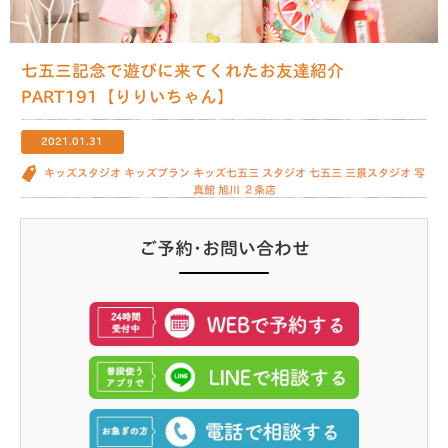
七五三記念で遊びに来てくれたお友達紹介
PART191【りりいちゃん】
2021.01.31
キッズスタジオ
キッズプラン
キッズ七五三
スタジオ
七五三
三景スタジオ
写
真館
旭川
２条店
ご予約･お問い合わせ