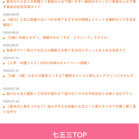
夏休みに七五三の前撮り！家族みんなで揃いやすい絶好のチャンス♡家族みんなで残
す最高の記念写真ガイド
2026.08.03
【旭川】七五三前撮りはいつがお得？おすすめの時期とメリット＆撮影のコツを完全
解説！
2026.08.02
【3歳】伝統とモダン。洗練された「ネオ・クラシック」スタイル♩
2026.08.01
負担ゼロへ！旭川で七五三の撮影とお参りを当日にギュッとまとめる完全ナビ
2026.07.31
【入学・卒園フォト】8月のお得なキャンペーン情報！
2026.07.31
【3歳・7歳】七五三の髪型どうする？着物＆ドレスに映えるヘアアレンジカタログ
♩
2026.07.30
旭川の七五三撮影って何月が混むの？旭川のリアルな予約状況とお参り当日プラン
2026.07.29
【夏休みに差をつける♡】旭川で叶える前撮り七五三！三景スタジオで可愛く賢く思
い出作り
七五三TOP