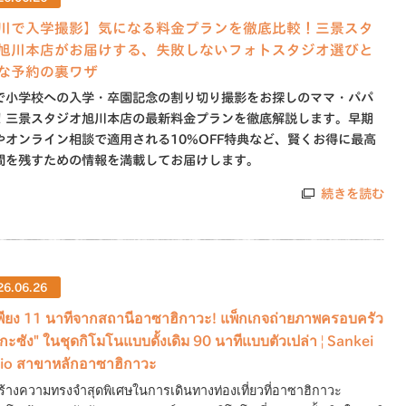
川で入学撮影】気になる料金プランを徹底比較！三景スタ
旭川本店がお届けする、失敗しないフォトスタジオ選びと
な予約の裏ワザ
で小学校への入学・卒園記念の割り切り撮影をお探しのママ・パパ
！三景スタジオ旭川本店の最新料金プランを徹底解説します。早期
やオンライン相談で適用される10%OFF特典など、賢くお得に最高
間を残すための情報を満載してお届けします。
続きを読む
26.06.26
เพียง 11 นาทีจากสถานีอาซาฮิกาวะ! แพ็กเกจถ่ายภาพครอบครัว
โกะซัง" ในชุดกิโมโนแบบดั้งเดิม 90 นาทีแบบตัวเปล่า | Sankei
io สาขาหลักอาซาฮิกาวะ
ร้างความทรงจำสุดพิเศษในการเดินทางท่องเที่ยวที่อาซาฮิกาวะ