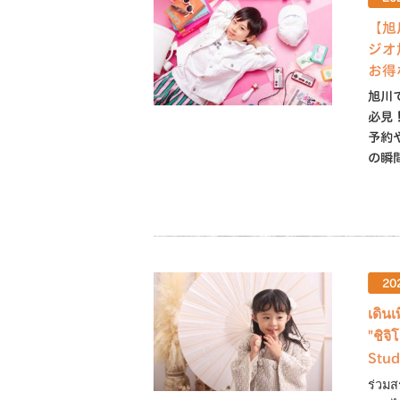
【旭
ジオ
お得
旭川
必見
予約
の瞬
20
เดิน
"ชิจิ
Stud
ร่วมส