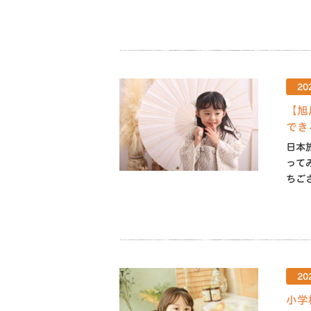
20
【旭
でき
日本
って
ちごさ
20
小学