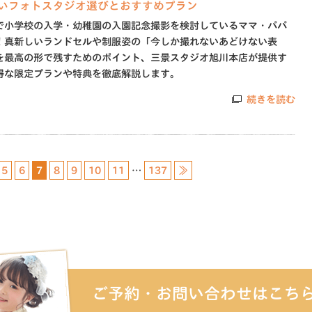
いフォトスタジオ選びとおすすめプラン
で小学校の入学・幼稚園の入園記念撮影を検討しているママ・パパ
！真新しいランドセルや制服姿の「今しか撮れないあどけない表
を最高の形で残すためのポイント、三景スタジオ旭川本店が提供す
得な限定プランや特典を徹底解説します。
続きを読む
5
6
7
8
9
10
11
…
137
≫
ご予約・お問い合わせはこち