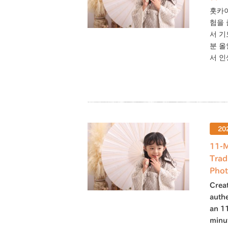
홋카이
험을 
서 기
분 올
서 인
20
11-M
Trad
Phot
Creat
auth
an 11
minu