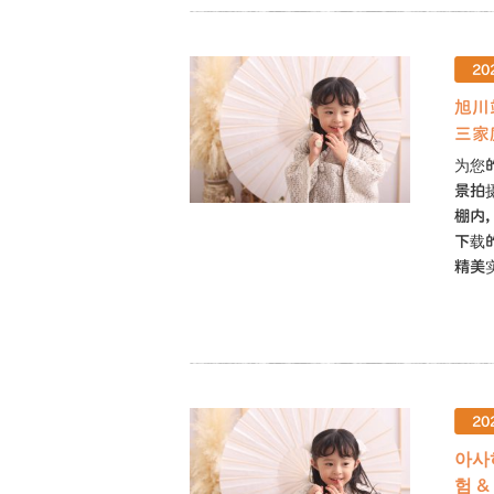
20
旭川
三家
为您
景拍
棚内
下载
精美
20
아사
험 