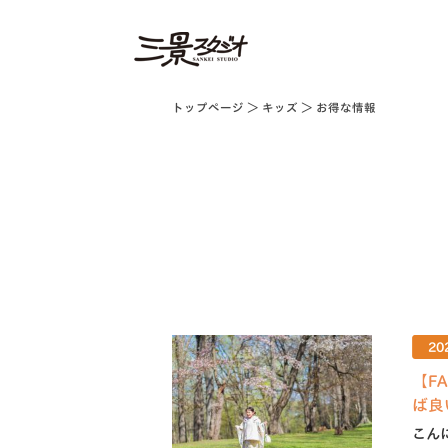
トップページ
＞
キッズ
＞ お得な情報
20
【F
ば良
こん