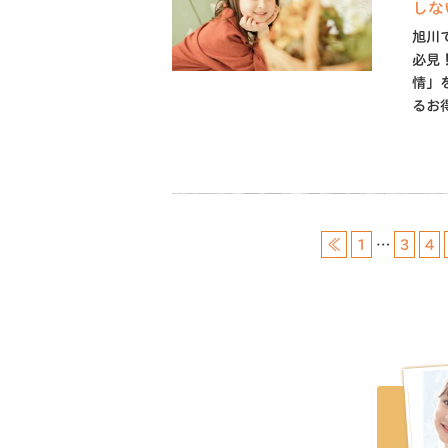
しな
旭川
必見
情」
るお
≪
1
…
3
4