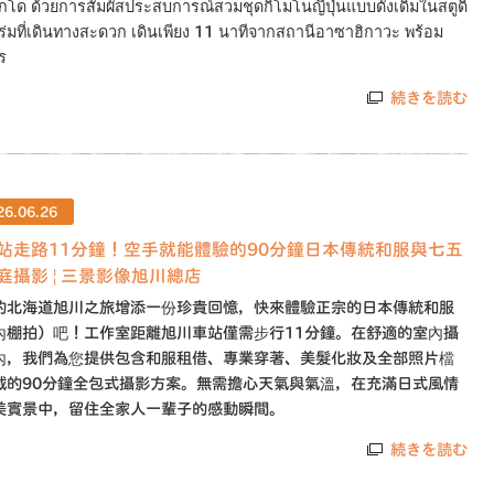
โด ด้วยการสัมผัสประสบการณ์สวมชุดกิโมโนญี่ปุ่นแบบดั้งเดิมในสตูดิ
่มที่เดินทางสะดวก เดินเพียง 11 นาทีจากสถานีอาซาฮิกาวะ พร้อม
ร
続きを読む
26.06.26
站走路11分鐘！空手就能體驗的90分鐘日本傳統和服與七五
庭攝影 | 三景影像旭川總店
的北海道旭川之旅增添一份珍貴回憶，快來體驗正宗的日本傳統和服
內棚拍）吧！工作室距離旭川車站僅需步行11分鐘。在舒適的室內攝
內，我們為您提供包含和服租借、專業穿著、美髮化妝及全部照片檔
載的90分鐘全包式攝影方案。無需擔心天氣與氣溫，在充滿日式風情
美實景中，留住全家人一輩子的感動瞬間。
続きを読む