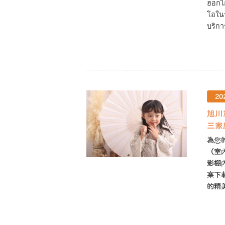
ฮอกไก
โอในร
บริกา
20
旭川
三家
為您
（室
影棚
案下
的精