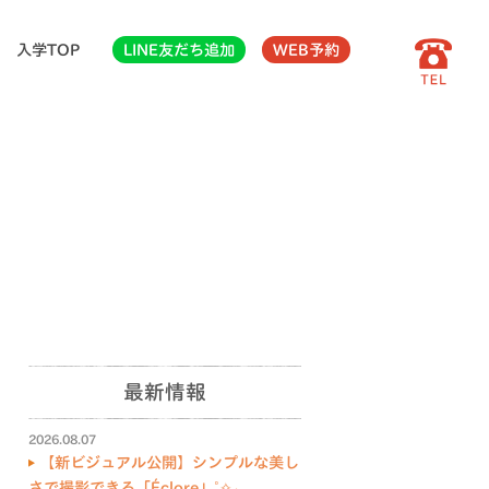
入学TOP
LINE友だち追加
WEB予約
最新情報
2026.08.07
【新ビジュアル公開】シンプルな美し
さで撮影できる「Éclore」˚✧₊