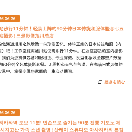
26.06.26
站步行11分钟！轻装上阵的90分钟日本传统和服体验与七五
庭摄影 | 三景影像旭川总店
的北海道旭川之旅增添一份珍贵回忆，体验正宗的日本传统和服（内
摄）吧！工作室距离旭川站仅需步行11分钟。在这座舒适的室内摄影
，我们为您提供包含和服租赁、专业穿戴、发型化妆及全部照片数据
的90分钟全包式摄影套餐。无需担心天气与气温，在充满日式风情的
实景中，定格专属您家庭的一生心动瞬间。
続きを読む
26.06.26
히카와역 도보 11분! 빈손으로 즐기는 90분 전통 기모노 체
& 시치고산 가족 스냅 촬영 | 산케이 스튜디오 아사히카와 본점