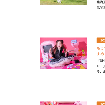
北海
念写真
20
もう
すめ
「新
た…
そ、
20