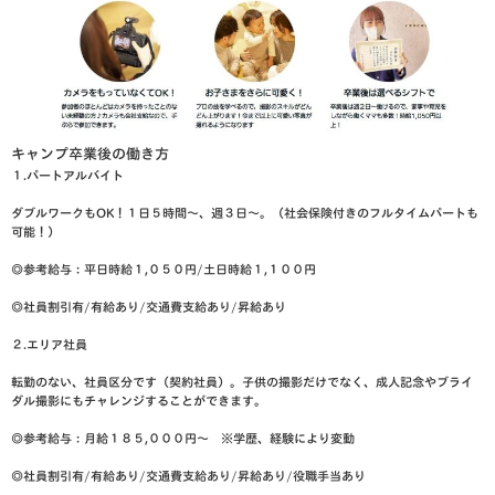
キャンプ卒業後の働き方
１.パートアルバイト
ダブルワークもOK！１日５時間〜、週３日〜。（社会保険付きのフルタイムパートも
可能！）
◎参考給与：平日時給１,０５０円/土日時給１,１００円
◎社員割引有/有給あり/交通費支給あり/昇給あり
２.エリア社員
転勤のない、社員区分です（契約社員）。子供の撮影だけでなく、成人記念やブライ
ダル撮影にもチャレンジすることができます。
◎参考給与：月給１８５,０００円〜 ※学歴、経験により変動
◎社員割引有/有給あり/交通費支給あり/昇給あり/役職手当あり