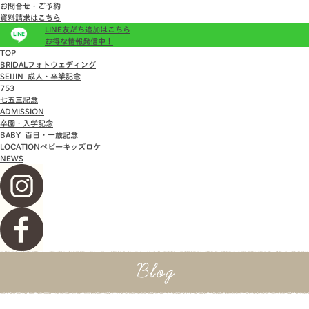
お問合せ・ご予約
資料請求はこちら
LINE友だち追加はこちら
お得な情報発信中！
TOP
BRIDAL
フォトウェディング
SEIJIN
成人・卒業記念
753
七五三記念
ADMISSION
卒園・入学記念
BABY
百日・一歳記念
LOCATION
ベビーキッズロケ
NEWS