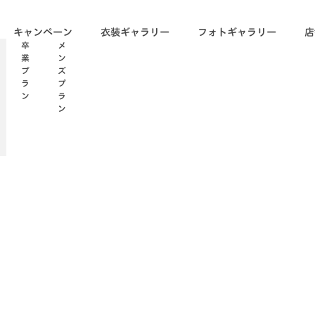
キャンペーン
衣装ギャラリー
フォトギャラリー
店
卒
メ
業
ン
プ
ズ
ラ
プ
ン
ラ
ン