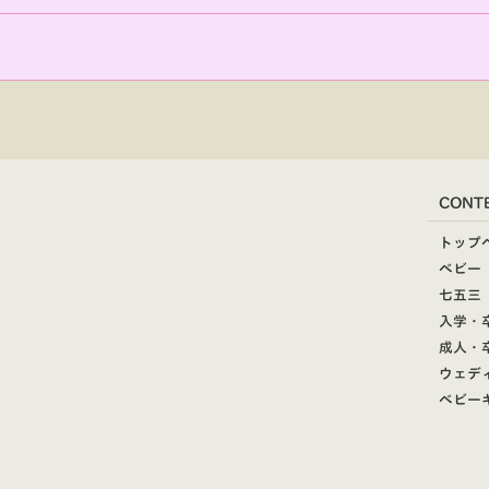
CONT
トップ
ベビー
七五三
入学・
成人・
ウェデ
ベビー