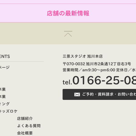
店舗の最新情報
ENTS
三景スタジオ 旭川本店
〒070-0032 旭川市2条通12丁目右3号
ページ
営業時間／am9:30～pm6:00
定休日／水
0166-25-0
tel.
卒業
ご予約・資料請求・お問い合
卒業
ィング
キッズロケ
店舗紹介
よくある質問
会社概要