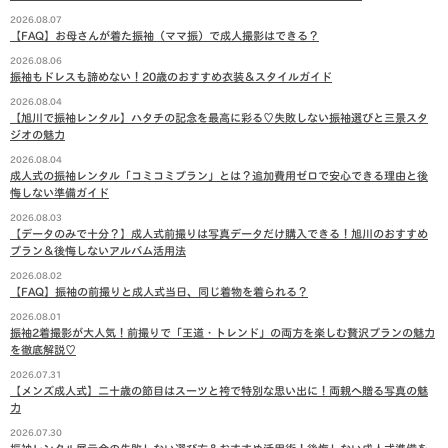
2026.08.07
【FAQ】お母さんが着た振袖（ママ振）で成人撮影はできる？
2026.08.06
振袖もドレスも諦めない！20歳のおすすめ衣装＆スタイルガイド
2026.08.04
【旭川で振袖レンタル】ハタチの記念を最高に彩る♡失敗しない振袖選びと三景スタ
ジオの魅力
2026.08.04
成人式の振袖レンタル「コミコミプラン」とは？追加費用ゼロで安心できる理由と後
悔しない準備ガイド
2026.08.03
【データのみで十分？】成人式前撮りは写真データだけ購入できる！旭川のおすすめ
プラン＆後悔しないアルバム活用法
2026.08.02
【FAQ】振袖の前撮りと成人式当日、同じ着物を着られる？
2026.08.01
振袖2着撮影が大人気！前撮りで「王道・トレンド」の両方を楽しむ贅沢プランの魅力
を徹底解説♡
2026.07.31
【メンズ成人式】二十歳の節目はスーツと袴で特別な思い出に！両親へ贈る写真の魅
力
2026.07.30