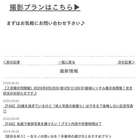
撮影プランはこちら▶︎
まずはお気軽にお問い合わせ下さい♪
＜前の記事
一覧に戻る
次の記事＞
最新情報
2026.08.09
【２店舗合同開催】2026年8月28日(金)29(土)30(日)振袖レンタル展示会開催！空き
状況のお知らせです♪
2026.08.09
【FAQ】20歳を過ぎているけど「成人写真の後撮り」はできる？後悔しない記念写真
♡
2026.08.08
【FAQ】私服で家族写真を撮りたい！プラン内容や所要時間は？
2026.08.08
【節目を祝う】一生モノの思い出を！卒業袴の選び方とおすすめプラン