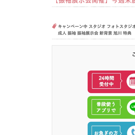
【振袖展示会開催】今週末展
2023.08.11
キャンペーン中
スタジオ
フォトスタジ
成人
振袖
振袖展示会
新背景
旭川
特典