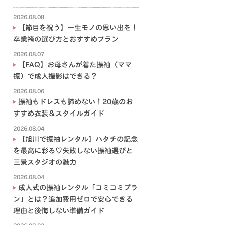
2026.08.08
【節目を祝う】一生モノの思い出を！
卒業袴の選び方とおすすめプラン
2026.08.07
【FAQ】お母さんが着た振袖（ママ
振）で成人撮影はできる？
2026.08.06
振袖もドレスも諦めない！20歳のお
すすめ衣装＆スタイルガイド
2026.08.04
【旭川で振袖レンタル】ハタチの記念
を最高に彩る♡失敗しない振袖選びと
三景スタジオの魅力
2026.08.04
成人式の振袖レンタル「コミコミプラ
ン」とは？追加費用ゼロで安心できる
理由と後悔しない準備ガイド