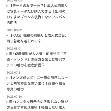
2026.08.03
【データのみで十分？】成人式前撮り
は写真データだけ購入できる！旭川の
おすすめプラン＆後悔しないアルバム
活用法
2026.08.02
【FAQ】振袖の前撮りと成人式当日、
同じ着物を着られる？
2026.08.01
振袖2着撮影が大人気！前撮りで「王
道・トレンド」の両方を楽しむ贅沢プ
ランの魅力を徹底解説♡
2026.07.31
【メンズ成人式】二十歳の節目はスー
ツと袴で特別な思い出に！両親へ贈る
写真の魅力
2026.07.30
振袖レンタル展示会の失敗しない選び
方＆おすすめ活用術！後悔しない成人