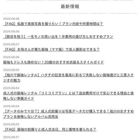
最新情報
2026.08.08
【FAQ】私服で家族写真を撮りたい！プラン内容や所要時間は？
2026.08.08
【節目を祝う】一生モノの思い出を！卒業袴の選び方とおすすめプラン
2026.08.07
【FAQ】お母さんが着た振袖（ママ振）で成人撮影はできる？
2026.08.06
振袖もドレスも諦めない！20歳のおすすめ衣装＆スタイルガイド
2026.08.04
【旭川で振袖レンタル】ハタチの記念を最高に彩る♡失敗しない振袖選びと三景スタ
ジオの魅力
2026.08.04
成人式の振袖レンタル「コミコミプラン」とは？追加費用ゼロで安心できる理由と後
悔しない準備ガイド
2026.08.03
【データのみで十分？】成人式前撮りは写真データだけ購入できる！旭川のおすすめ
プラン＆後悔しないアルバム活用法
2026.08.02
【FAQ】振袖の前撮りと成人式当日、同じ着物を着られる？
2026.08.01