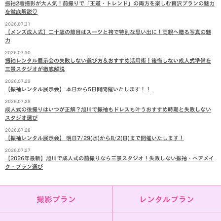
振袖2着撮影が大人気！前撮りで「王道・トレンド」の両方を楽しむ贅沢プランの魅力
を徹底解説♡
2026.07.31
【メンズ成人式】二十歳の節目はスーツと袴で特別な思い出に！両親へ贈る写真の魅
力
2026.07.30
振袖レンタル展示会の失敗しない選び方＆おすすめ活用術！後悔しない成人式準備を
三景スタジオが徹底解説
2026.07.29
【振袖レンタル展示会】 本日から5日間開催いたします！！
2026.07.28
成人式の後撮りはいつが正解？旭川で振袖もドレスも叶うおすすめ時期と失敗しない
スタジオ選び
2026.07.28
【振袖レンタル展示会】 明日7/29(水)から8/2(日)まで開催いたします！
2026.07.27
【2026年最新】旭川で成人式の前撮りなら三景スタジオ！失敗しない振袖・ヘアメイ
ク・プラン選び
撮影プラン
レンタルプラン