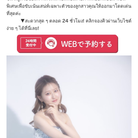
พิเศษเพื่อขับเน้นเสน่ห์เฉพาะตัวของลูกสาวคุณให้ออกมาโดดเด่น
ที่สุดค่ะ
▼สะดวกสุด ๆ ตลอด 24 ชั่วโมง! คลิกจองคิวผ่านเว็บไซต์
ง่าย ๆ ได้ที่นี่เลย!