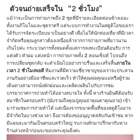
ตัวจนถ่ายเสร็จใน “2 ชั่วโมง”
แม้ว่าจะเป็นการถ่ายภาพถึง 2 ชุดที่มีรายละเอียดค่อนข้างเยอะ
ทั้งงานกิโมโนและชุดราตรี แต่ระบบการทำงานในสตูดิโอของเรา
ได้รับการจัดระเบียบมาเป็นอย่างดี เพื่อไม่ให้นักท่องเที่ยวที่มีเวลา
จำกัดหรือคุณลูกสาวต้องเหนื่อยล้าจากการถ่ายภาพที่ยาวนาน
เกินไปค่ะ กระบวนการทั้งหมดตั้งแต่การลงทะเบียนต้อนรับ การ
แต่งตัว ทำผม แต่งหน้า การถ่ายภาพทั้ง 2 คอนเซ็ปต์ ไปจนถึง
การเปลี่ยนชุดกลับ จะดำเนินไปอย่างราบรื่นและเสร็จสิ้น
ภายใน
เวลา 2 ชั่วโมงพอดี
ทีมงานที่มีความเชี่ยวชาญของเราจะประสาน
งานกันอย่างมืออาชีพและรวดเร็ว ทำให้คุณพ่อคุณแม่หรือผู้ร่วม
เดินทางสามารถนั่งพักผ่อนและเพลิดเพลินไปกับการชม
บรรยากาศการถ่ายทำได้อย่างสบายใจ ทั้งนี้ ทางร้านยินดีต้อนรับ
สมาชิกในครอบครัว (นับรวมถึงคุณปู่คุณย่าคุณตาคุณยาย) เข้า
มาร่วมชมการถ่ายทำได้ แต่เนื่องจากขนาดพื้นที่ของสตูดิโออาจ
มีจำกัดในบางช่วงเวลา จึงอาจต้องขออนุญาตสลับกันเข้าชม หาก
มีแผนจะมากันเป็นครอบครัวใหญ่ รบกวนทักมาปรึกษากับทาง
ร้านล่วงหน้าก่อนจะขอบพระคุณยิ่งค่ะ