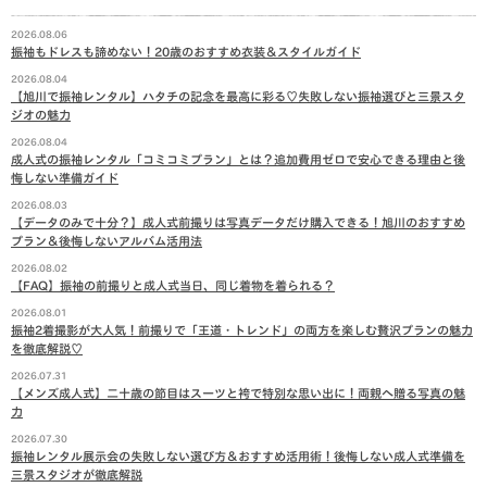
2026.08.06
振袖もドレスも諦めない！20歳のおすすめ衣装＆スタイルガイド
2026.08.04
【旭川で振袖レンタル】ハタチの記念を最高に彩る♡失敗しない振袖選びと三景スタ
ジオの魅力
2026.08.04
成人式の振袖レンタル「コミコミプラン」とは？追加費用ゼロで安心できる理由と後
悔しない準備ガイド
2026.08.03
【データのみで十分？】成人式前撮りは写真データだけ購入できる！旭川のおすすめ
プラン＆後悔しないアルバム活用法
2026.08.02
【FAQ】振袖の前撮りと成人式当日、同じ着物を着られる？
2026.08.01
振袖2着撮影が大人気！前撮りで「王道・トレンド」の両方を楽しむ贅沢プランの魅力
を徹底解説♡
2026.07.31
【メンズ成人式】二十歳の節目はスーツと袴で特別な思い出に！両親へ贈る写真の魅
力
2026.07.30
振袖レンタル展示会の失敗しない選び方＆おすすめ活用術！後悔しない成人式準備を
三景スタジオが徹底解説