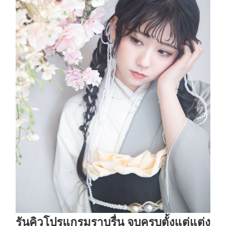
รันคิวโปรแกรมราบรื่น จบครบตั้งแต่แต่ง