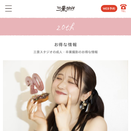
WEB予約
お得な情報
三景スタジオの成人・卒業撮影のお得な情報