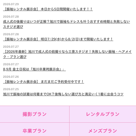
2026.07.29
【振袖レンタル展示会】 本日から5日間開催いたします！！
2026.07.28
成人式の後撮りはいつが正解？旭川で振袖もドレスも叶うおすすめ時期と失敗しない
スタジオ選び
2026.07.28
【振袖レンタル展示会】 明日7/29(水)から8/2(日)まで開催いたします！
2026.07.27
【2026年最新】旭川で成人式の前撮りなら三景スタジオ！失敗しない振袖・ヘアメイ
ク・プラン選び
2026.07.27
8,9月 金土日祝は「旭川卒業袴展示会」♩
2026.07.26
【振袖レンタル展示会】 まだまだご予約受付中です！
2026.07.25
旭川で振袖の試着は何着までOK？後悔しない選び方と満足いく1着に出会うコツ
撮影プラン
レンタルプラン
卒業プラン
メンズプラン