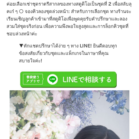
ค่อยเลือกเช่าชุดราตรีสากลของทางสตูดิโอเป็นชุดที่ 2 เพื่อสลับลุ
คเก๋ ๆ ○ จองคิวลองชุดล่วงหน้า: สำหรับการเลือกชุด ทางร้านจะ
เรียนเชิญลูกค้าเข้ามาที่สตูดิโอเพื่อพูดคุยรับคำปรึกษาและลอง
สวมใส่ชุดจริงก่อน เพื่อความพึงพอใจสูงสุดและการล็อกคิวชุดที่
ชอบล่วงหน้าค่ะ
▼ทักแชตปรึกษาได้ง่าย ๆ ทาง LINE! ยินดีตอบทุก
ข้อสงสัยเกี่ยวกับชุดและแพ็กเกจในภาษาที่คุณ
สบายใจค่ะ!