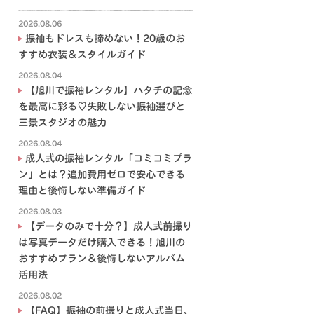
2026.08.06
振袖もドレスも諦めない！20歳のお
すすめ衣装＆スタイルガイド
2026.08.04
【旭川で振袖レンタル】ハタチの記念
を最高に彩る♡失敗しない振袖選びと
三景スタジオの魅力
2026.08.04
成人式の振袖レンタル「コミコミプラ
ン」とは？追加費用ゼロで安心できる
理由と後悔しない準備ガイド
2026.08.03
【データのみで十分？】成人式前撮り
は写真データだけ購入できる！旭川の
おすすめプラン＆後悔しないアルバム
活用法
2026.08.02
【FAQ】振袖の前撮りと成人式当日、