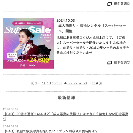
続きを読む
2024.10.03
成人前撮り・振袖レンタル「スーパーセー
ル」開催
旭川にある三景スタジオ旭川本店にて、【ご成
人】スーパーセールを開催いたします この機会
に、前撮り・後撮り・20歳の集い当日のお支度を
是非ご検討くださいませ
続きを読む
≪
1
…
50
51
52
53
54
55
56
57
58
…
114
≫
最新情報
2026.08.09
【FAQ】20歳を過ぎているけど「成人写真の後撮り」はできる？後悔しない記念写真
♡
2026.08.08
【FAQ】私服で家族写真を撮りたい！プラン内容や所要時間は？