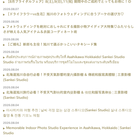
【8月ブライダルフェア】8(土),9(日),11(祝) 期間中のご成約でとってもお得に！◎
2026.08.07
【ドライフラワーvs生花】旭川のフォトウェディングに合うブーケの選び方♡
2026.08.06
フォトウェディングを絶対におしゃれにする撮影小物アイディア大特集♡ふたりらし
さが映える人気アイテム＆衣装コーディネート術
2026.08.06
【ご婚礼】新郎も主役！旭川で選ぶかっこいいタキシード集
2026.08.04
สัมผัสประสบการณ์ถ่ายภาพสุดประทับใจที่ Asahikawa Hokkaido! Sankei Studio
Studio ถ่ายภาพร่มรื่นในร่ม พร้อมบริการชุดกิโมโนและชุดแต่งงานระดับพรีเมียม
2026.08.04
北海道旭川自由行必看！不受天氣影響的室內攝影棚 & 傳統和服寫真體驗 | 三景影樓
(Sankei Studio)
2026.08.04
北海道旭川旅行必看！不受天气影响的室内摄影棚 & 传统和服写真体验 | 三景影楼
(Sankei Studio)
2026.08.04
아사히카와 여행 추천 | 날씨 걱정 없는 삼경 스튜디오(Sankei Studio) 실내 스튜디오
촬영 & 전통 기모노 체험
2026.08.04
Memorable Indoor Photo Studio Experience in Asahikawa, Hokkaido | Sankei
Studio