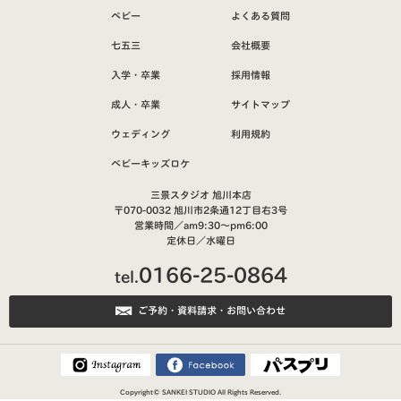
ベビー
よくある質問
七五三
会社概要
入学・卒業
採用情報
成人・卒業
サイトマップ
ウェディング
利用規約
ベビーキッズロケ
三景スタジオ 旭川本店
〒070-0032 旭川市2条通12丁目右3号
営業時間／am9:30～pm6:00
定休日／水曜日
0166-25-0864
tel.
ご予約・資料請求・お問い合わせ
Copyright©
SANKEI STUDIO
All Rights Reserved.