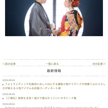
＜前の記事
一覧に戻る
次の記事＞
最新情報
2026.08.06
フォトウェディングを絶対におしゃれにする撮影小物アイディア大特集♡ふたりらし
さが映える人気アイテム＆衣装コーディネート術
2026.08.06
【ご婚礼】新郎も主役！旭川で選ぶかっこいいタキシード集
2026.08.04
สัมผัสประสบการณ์ถ่ายภาพสุดประทับใจที่ Asahikawa Hokkaido! Sankei Studio