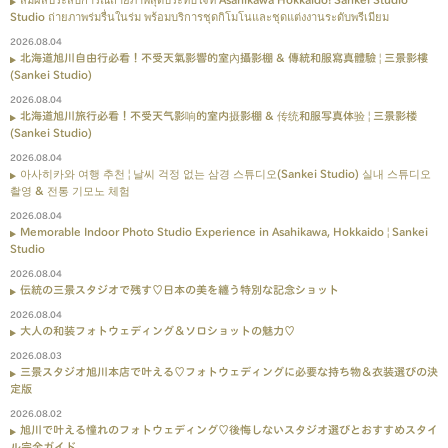
Studio ถ่ายภาพร่มรื่นในร่ม พร้อมบริการชุดกิโมโนและชุดแต่งงานระดับพรีเมียม
2026.08.04
北海道旭川自由行必看！不受天氣影響的室內攝影棚 & 傳統和服寫真體驗 | 三景影樓
(Sankei Studio)
2026.08.04
北海道旭川旅行必看！不受天气影响的室内摄影棚 & 传统和服写真体验 | 三景影楼
(Sankei Studio)
2026.08.04
아사히카와 여행 추천 | 날씨 걱정 없는 삼경 스튜디오(Sankei Studio) 실내 스튜디오
촬영 & 전통 기모노 체험
2026.08.04
Memorable Indoor Photo Studio Experience in Asahikawa, Hokkaido | Sankei
Studio
2026.08.04
伝統の三景スタジオで残す♡日本の美を纏う特別な記念ショット
2026.08.04
大人の和装フォトウェディング＆ソロショットの魅力♡
2026.08.03
三景スタジオ旭川本店で叶える♡フォトウェディングに必要な持ち物＆衣装選びの決
定版
2026.08.02
旭川で叶える憧れのフォトウェディング♡後悔しないスタジオ選びとおすすめスタイ
ル完全ガイド