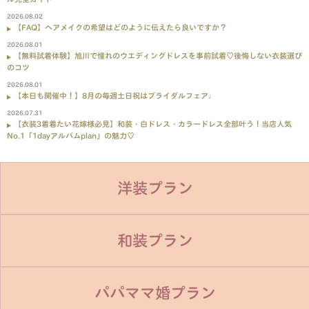
2026.08.02
【FAQ】ヘアメイクの希望はどのように伝えたら良いですか？
2026.08.01
【無料試着体験】旭川で憧れのウエディングドレスを事前試着♡後悔しない衣装選び
のコツ
2026.08.01
【本日も開催中！】8月の毎週土日祝はブライダルフェア♩
2026.07.31
【衣装3着着たい花嫁様必見】和装・白ドレス・カラードレス全部叶う！当店人気
No.1「1dayアルバムplan」の魅力♡
洋装プラン
和装プラン
パパママ婚プラン