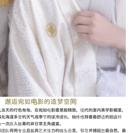
中，邂逅宛如电影的造梦空间
礼当天的行色匆匆，在宛如电影置景般精致、现代的室内美学影棚里，
惧北海道多变的天气或季节的骤冷骤热，始终维持着最舒适的拍摄环
验一次跃入银幕的非日常主角盛宴。
影团队将用专业且极具艺术张力的镜头语言，引导并捕捉您最自然、最