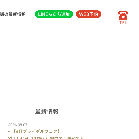
舗の最新情報
LINE友だち追加
WEB予約
最新情報
2026.08.07
【8月ブライダルフェア】
8(土),9(日),11(祝) 期間中のご成約でと