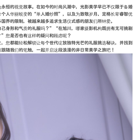
为永恒的视觉故事。在如今的时尚风潮中，光影美学早已不仅限于备婚
录个人华丽蜕变的“单人婚纱照”，以及为致敬岁月、定格长辈睿智优
与国界的限制，被越来越多追求生活仪式感的朋友们所钟爱。
自己身形和气质的礼服吗？”“在旭川，哪家摄影机构既拥有无可挑剔
？”您是否也有这样的疑问和顾虑呢？
发，您都能轻松解锁让每个世代绽放独特光芒的礼服挑选秘诀，并找到
请跟随我们的笔触，一起开启这段浪漫的非日常美学之旅吧！