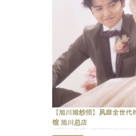
【旭川婚纱照】风靡全世代的
馆 旭川总店