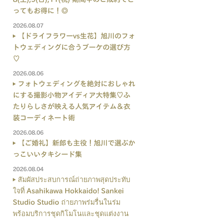
ってもお得に！◎
2026.08.07
【ドライフラワーvs生花】旭川のフォ
トウェディングに合うブーケの選び方
♡
2026.08.06
フォトウェディングを絶対におしゃれ
にする撮影小物アイディア大特集♡ふ
たりらしさが映える人気アイテム＆衣
装コーディネート術
2026.08.06
【ご婚礼】新郎も主役！旭川で選ぶか
っこいいタキシード集
2026.08.04
สัมผัสประสบการณ์ถ่ายภาพสุดประทับ
ใจที่ Asahikawa Hokkaido! Sankei
Studio Studio ถ่ายภาพร่มรื่นในร่ม
พร้อมบริการชุดกิโมโนและชุดแต่งงาน