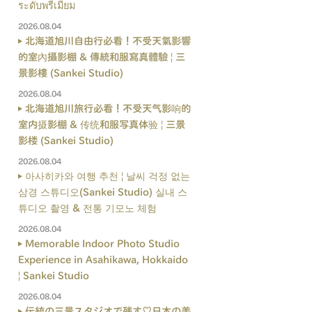
ระดับพรีเมียม
2026.08.04
北海道旭川自由行必看！不受天氣影響
的室內攝影棚 & 傳統和服寫真體驗 | 三
景影樓 (Sankei Studio)
2026.08.04
北海道旭川旅行必看！不受天气影响的
室内摄影棚 & 传统和服写真体验 | 三景
影楼 (Sankei Studio)
2026.08.04
아사히카와 여행 추천 | 날씨 걱정 없는
삼경 스튜디오(Sankei Studio) 실내 스
튜디오 촬영 & 전통 기모노 체험
2026.08.04
Memorable Indoor Photo Studio
Experience in Asahikawa, Hokkaido
| Sankei Studio
2026.08.04
伝統の三景スタジオで残す♡日本の美