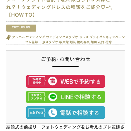
れ？！ウェディングドレスの種類をご紹介♡+*。
【HOW TO】
2021.05.09
アルバム
ウェディング
ウェディングスタジオ
ドレス
ブライダルキャンペーン
プレ花嫁
三景スタジオ
写真館
婚礼
婚礼写真
旭川
花婿
花嫁
ご予約･お問い合わせ
結婚式の前撮り・フォトウェディングをお考えのプレ花嫁さ