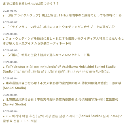
までに撮影を終わらせれば間に合う？？
2026.08.07
【8月ブライダルフェア】8(土),9(日),11(祝) 期間中のご成約でとってもお得に！◎
2026.08.07
【ドライフラワーvs生花】旭川のフォトウェディングに合うブーケの選び方♡
2026.08.06
フォトウェディングを絶対におしゃれにする撮影小物アイディア大特集♡ふたりらし
さが映える人気アイテム＆衣装コーディネート術
2026.08.06
【ご婚礼】新郎も主役！旭川で選ぶかっこいいタキシード集
2026.08.04
สัมผัสประสบการณ์ถ่ายภาพสุดประทับใจที่ Asahikawa Hokkaido! Sankei Studio
Studio ถ่ายภาพร่มรื่นในร่ม พร้อมบริการชุดกิโมโนและชุดแต่งงานระดับพรีเมียม
2026.08.04
北海道旭川自由行必看！不受天氣影響的室內攝影棚 & 傳統和服寫真體驗 | 三景影樓
(Sankei Studio)
2026.08.04
北海道旭川旅行必看！不受天气影响的室内摄影棚 & 传统和服写真体验 | 三景影楼
(Sankei Studio)
2026.08.04
아사히카와 여행 추천 | 날씨 걱정 없는 삼경 스튜디오(Sankei Studio) 실내 스튜디오
촬영 & 전통 기모노 체험