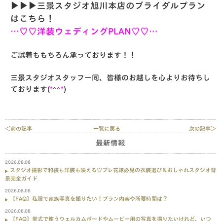
▶︎▶︎▶︎三景スタジオ旭川本店のブライダルプラン
はこちら！
…♡♡洋装ウェディングPLAN♡♡…
ご試着ももちろん承っております！！
三景スタジオスタッフ一同、皆様のお越しを心よりお待ちし
ております(
*
^^
*
)
＜前の記事
一覧に戻る
次の記事＞
最新情報
2026.08.08
スタジオ撮影で和装も洋装も映える♡プレ花嫁必見の衣装選び＆おしゃれスタジオ背
景完全ガイド
2026.08.08
【FAQ】私服で家族写真を撮りたい！プラン内容や所要時間は？
2026.08.08
【FAQ】挙式で使うウェルカムボードやムービー用の写真を撮りたいけれど、いつ