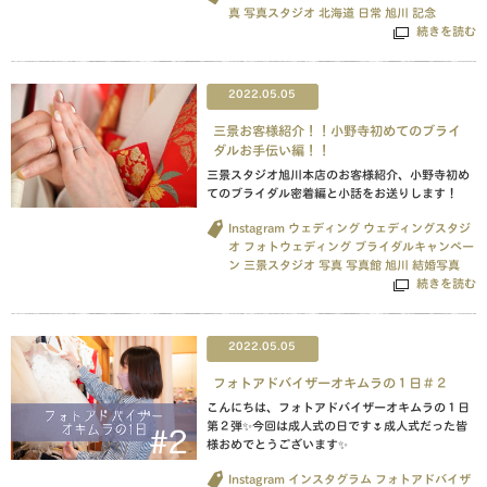
真
写真スタジオ
北海道
日常
旭川
記念
続きを読む
2022.05.05
三景お客様紹介！！小野寺初めてのブライ
ダルお手伝い編！！
三景スタジオ旭川本店のお客様紹介、小野寺初め
てのブライダル密着編と小話をお送りします！
Instagram
ウェディング
ウェディングスタジ
オ
フォトウェディング
ブライダルキャンペー
ン
三景スタジオ
写真
写真館
旭川
結婚写真
続きを読む
2022.05.05
フォトアドバイザーオキムラの１日＃２
こんにちは、フォトアドバイザーオキムラの１日
第２弾✨今回は成人式の日です🌷成人式だった皆
様おめでとうございます✨
Instagram
インスタグラム
フォトアドバイザ