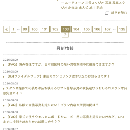
ー
ルーティーン
三景スタジオ
写真
写真スタ
ジオ
北海道
成人式
旭川
記念
続きを読む
≪
1
…
99
100
101
102
103
104
105
106
107
…
135
≫
最新情報
2026.08.09
【FAQ】海外在住ですが、日本帰国時の短い滞在期間中に撮影できますか？
2026.08.09
【8月ブライダルフェア】来店カウンセリング空き状況のお知らせです！
2026.08.08
スタジオ撮影で和装も洋装も映える♡プレ花嫁必見の衣装選び＆おしゃれスタジオ背
景完全ガイド
2026.08.08
【FAQ】私服で家族写真を撮りたい！プラン内容や所要時間は？
2026.08.08
【FAQ】挙式で使うウェルカムボードやムービー用の写真を撮りたいけれど、いつ
までに撮影を終わらせれば間に合う？？
2026.08.07