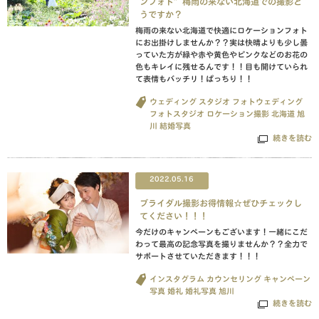
ンフォト”梅雨の来ない北海道での撮影ど
うですか？
梅雨の来ない北海道で快適にロケーションフォト
にお出掛けしませんか？？実は快晴よりも少し曇
っていた方が緑や赤や黄色やピンクなどのお花の
色もキレイに残せるんです！！目も開けていられ
て表情もバッチリ！ぱっちり！！
ウェディング
スタジオ
フォトウェディング
フォトスタジオ
ロケーション撮影
北海道
旭
川
結婚写真
続きを読む
2022.05.16
ブライダル撮影お得情報☆ぜひチェックし
てください！！！
今だけのキャンペーンもございます！一緒にこだ
わって最高の記念写真を撮りませんか？？全力で
サポートさせていただきます！！！
インスタグラム
カウンセリング
キャンペーン
写真
婚礼
婚礼写真
旭川
続きを読む