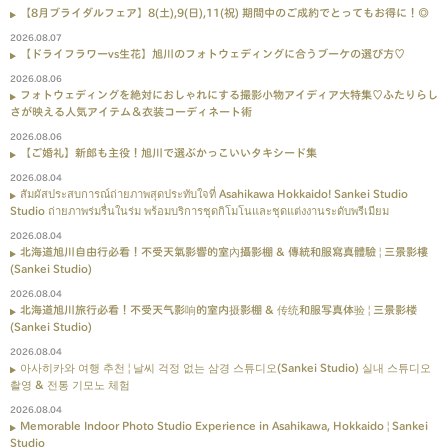
【8月ブライダルフェア】8(土),9(日),11(祝) 期間中のご成約でとってもお得に！◎
2026.08.07
【ドライフラワーvs生花】旭川のフォトウェディングに合うブーケの選び方♡
2026.08.06
フォトウェディングを絶対におしゃれにする撮影小物アイディア大特集♡ふたりらし
さが映える人気アイテム＆衣装コーディネート術
2026.08.06
【ご婚礼】新郎も主役！旭川で選ぶかっこいいタキシード集
2026.08.04
สัมผัสประสบการณ์ถ่ายภาพสุดประทับใจที่ Asahikawa Hokkaido! Sankei Studio
Studio ถ่ายภาพร่มรื่นในร่ม พร้อมบริการชุดกิโมโนและชุดแต่งงานระดับพรีเมียม
2026.08.04
北海道旭川自由行必看！不受天氣影響的室內攝影棚 & 傳統和服寫真體驗 | 三景影樓
(Sankei Studio)
2026.08.04
北海道旭川旅行必看！不受天气影响的室内摄影棚 & 传统和服写真体验 | 三景影楼
(Sankei Studio)
2026.08.04
아사히카와 여행 추천 | 날씨 걱정 없는 삼경 스튜디오(Sankei Studio) 실내 스튜디오
촬영 & 전통 기모노 체험
2026.08.04
Memorable Indoor Photo Studio Experience in Asahikawa, Hokkaido | Sankei
Studio