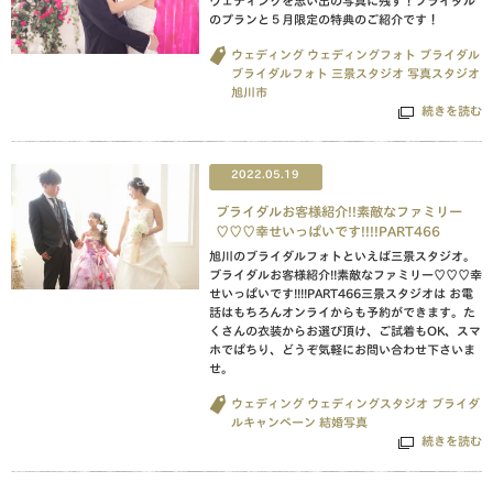
ウェディングを思い出の写真に残す！ブライダル
のプランと５月限定の特典のご紹介です！
ウェディング
ウェディングフォト
ブライダル
ブライダルフォト
三景スタジオ
写真スタジオ
旭川市
続きを読む
2022.05.19
ブライダルお客様紹介!!素敵なファミリー
♡♡♡幸せいっぱいです!!!!PART466
旭川のブライダルフォトといえば三景スタジオ。
ブライダルお客様紹介!!素敵なファミリー♡♡♡幸
せいっぱいです!!!!PART466三景スタジオは お電
話はもちろんオンライからも予約ができます。た
くさんの衣装からお選び頂け、ご試着もOK、スマ
ホでぱちり、どうぞ気軽にお問い合わせ下さいま
せ。
ウェディング
ウェディングスタジオ
ブライダ
ルキャンペーン
結婚写真
続きを読む