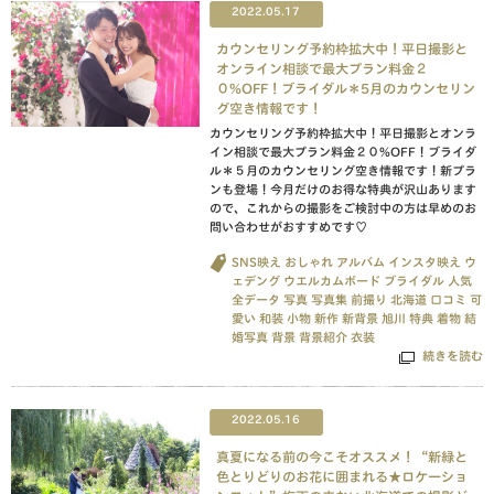
2022.05.17
カウンセリング予約枠拡大中！平日撮影と
オンライン相談で最大プラン料金２
０%OFF！ブライダル＊5月のカウンセリン
グ空き情報です！
カウンセリング予約枠拡大中！平日撮影とオンラ
イン相談で最大プラン料金２０%OFF！ブライダ
ル＊５月のカウンセリング空き情報です！新プラ
ンも登場！今月だけのお得な特典が沢山あります
ので、これからの撮影をご検討中の方は早めのお
問い合わせがおすすめです♡
SNS映え
おしゃれ
アルバム
インスタ映え
ウ
ェデング
ウエルカムボード
ブライダル
人気
全データ
写真
写真集
前撮り
北海道
口コミ
可
愛い
和装
小物
新作
新背景
旭川
特典
着物
結
婚写真
背景
背景紹介
衣装
続きを読む
2022.05.16
真夏になる前の今こそオススメ！“新緑と
色とりどりのお花に囲まれる★ロケーショ