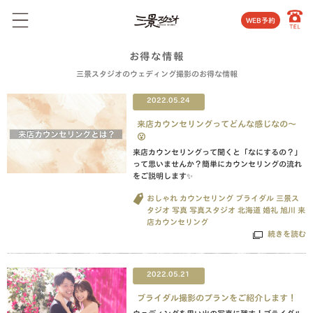
WEB予約
お得な情報
三景スタジオのウェディング撮影のお得な情報
2022.05.24
来店カウンセリングってどんな感じなの〜
😮
来店カウンセリングって聞くと「なにするの？」
って思いませんか？簡単にカウンセリングの流れ
をご説明します✨
おしゃれ
カウンセリング
ブライダル
三景ス
タジオ
写真
写真スタジオ
北海道
婚礼
旭川
来
店カウンセリング
続きを読む
2022.05.21
ブライダル撮影のプランをご紹介します！