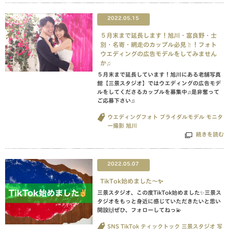
2022.05.15
５月末まで延長します！旭川・富良野・士
別・名寄・網走のカップル必見☝︎！フォト
ウエディングの広告モデルをしてみません
か♫
５月末まで延長しています！旭川にある老舗写真
館【三景スタジオ】ではウエディングの広告モデ
ルをしてくださるカップルを募集中♫是非奮って
ご応募下さい♫
ウエディングフォト
ブライダルモデル
モニタ
ー撮影
旭川
続きを読む
2022.05.07
TikTok始めました〜✨
三景スタジオ、この度TikTok始めました✨三景ス
タジオをもっと身近に感じていただきたいと思い
開設🙌ぜひ、フォローしてねっ💫
SNS
TikTok
ティックトック
三景スタジオ
写