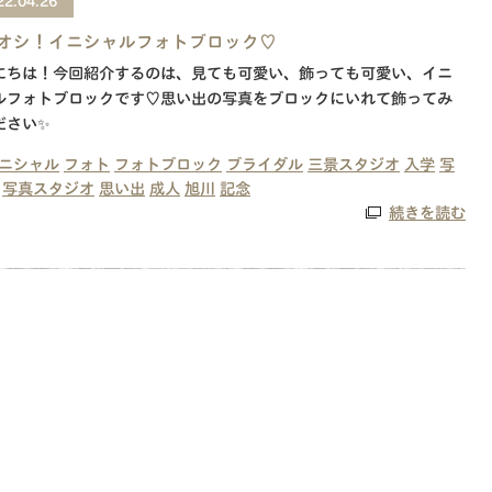
22.04.26
オシ！イニシャルフォトブロック♡
にちは！今回紹介するのは、見ても可愛い、飾っても可愛い、イニ
ルフォトブロックです♡思い出の写真をブロックにいれて飾ってみ
ださい✨
ニシャル
フォト
フォトブロック
ブライダル
三景スタジオ
入学
写
写真スタジオ
思い出
成人
旭川
記念
続きを読む