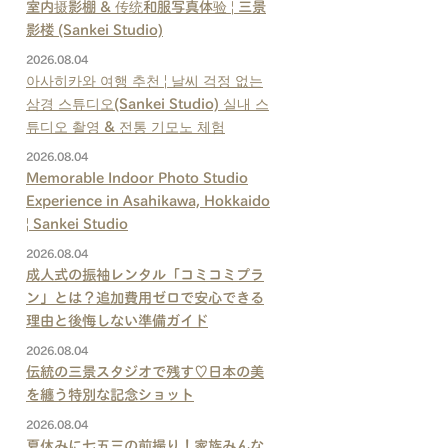
室内摄影棚 & 传统和服写真体验 | 三景
影楼 (Sankei Studio)
2026.08.04
아사히카와 여행 추천 | 날씨 걱정 없는
삼경 스튜디오(Sankei Studio) 실내 스
튜디오 촬영 & 전통 기모노 체험
2026.08.04
Memorable Indoor Photo Studio
Experience in Asahikawa, Hokkaido
| Sankei Studio
2026.08.04
成人式の振袖レンタル「コミコミプラ
ン」とは？追加費用ゼロで安心できる
理由と後悔しない準備ガイド
2026.08.04
伝統の三景スタジオで残す♡日本の美
を纏う特別な記念ショット
2026.08.04
夏休みに七五三の前撮り！家族みんな