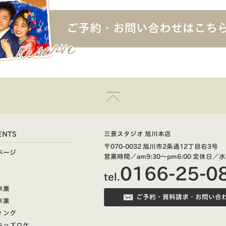
ご予約・お問い合わせはこち
ENTS
三景スタジオ 旭川本店
〒070-0032 旭川市2条通12丁目右3号
ページ
営業時間／am9:30～pm6:00
定休日／水
0166-25-0
tel.
卒業
ご予約・資料請求・お問い合
卒業
ィング
キッズロケ