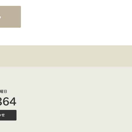
ら
曜日
864
わせ