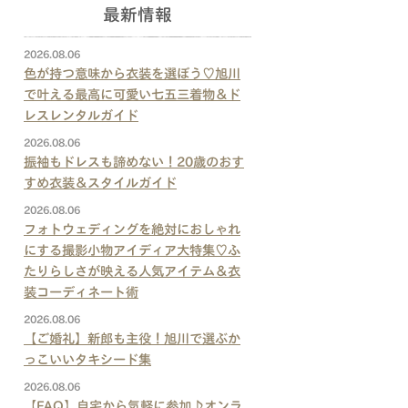
最新情報
2026.08.06
色が持つ意味から衣装を選ぼう♡旭川
で叶える最高に可愛い七五三着物＆ド
レスレンタルガイド
2026.08.06
振袖もドレスも諦めない！20歳のおす
すめ衣装＆スタイルガイド
2026.08.06
フォトウェディングを絶対におしゃれ
にする撮影小物アイディア大特集♡ふ
たりらしさが映える人気アイテム＆衣
装コーディネート術
2026.08.06
【ご婚礼】新郎も主役！旭川で選ぶか
っこいいタキシード集
2026.08.06
【FAQ】自宅から気軽に参加♪オンラ