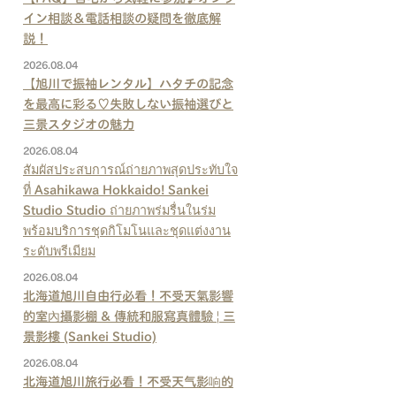
イン相談＆電話相談の疑問を徹底解
説！
2026.08.04
【旭川で振袖レンタル】ハタチの記念
を最高に彩る♡失敗しない振袖選びと
三景スタジオの魅力
2026.08.04
สัมผัสประสบการณ์ถ่ายภาพสุดประทับใจ
ที่ Asahikawa Hokkaido! Sankei
Studio Studio ถ่ายภาพร่มรื่นในร่ม
พร้อมบริการชุดกิโมโนและชุดแต่งงาน
ระดับพรีเมียม
2026.08.04
北海道旭川自由行必看！不受天氣影響
的室內攝影棚 & 傳統和服寫真體驗 | 三
景影樓 (Sankei Studio)
2026.08.04
北海道旭川旅行必看！不受天气影响的