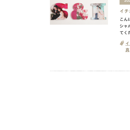
20
イチ
こん
シャ
てく
イ
真