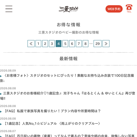
WEB予約
お得な情報
三景スタジオのベビー撮影のお得な情報
≪
1
2
3
4
5
6
7
8
…
29
≫
最新情報
2026.08.09
〈お客様フォト〉スタジオのセットにぴったり！素敵なお持ち込み衣装で100日記念撮
影♩
2026.08.08
三景スタジオのお客様紹介♡1歳記念♬ 双子ちゃん『はるとくん & ゆいとくん』再び登
場!!
2026.08.08
【FAQ】私服で家族写真を撮りたい！プラン内容や所要時間は？
2026.08.08
【1歳記念】人気No,1☆ビジュアル 〈雨上がりのクリアブルー〉
2026.08.07
【FAQ】百日祝いの着物（産着）ってなんで着るの？意味や柄の由来、後悔しない写真