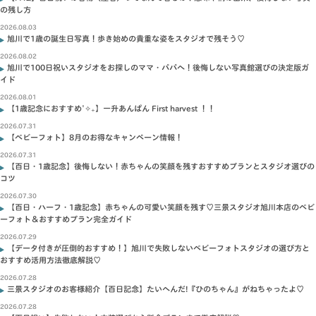
の残し方
2026.08.03
旭川で1歳の誕生日写真！歩き始めの貴重な姿をスタジオで残そう♡
2026.08.02
旭川で100日祝いスタジオをお探しのママ・パパへ！後悔しない写真館選びの決定版ガ
イド
2026.08.01
【1歳記念におすすめ˚✧₊】一升あんぱん First harvest ！！
2026.07.31
【ベビーフォト】8月のお得なキャンペーン情報！
2026.07.31
【百日・1歳記念】後悔しない！赤ちゃんの笑顔を残すおすすめプランとスタジオ選びの
コツ
2026.07.30
【百日・ハーフ・1歳記念】赤ちゃんの可愛い笑顔を残す♡三景スタジオ旭川本店のベビ
ーフォト＆おすすめプラン完全ガイド
2026.07.29
【データ付きが圧倒的おすすめ！】旭川で失敗しないベビーフォトスタジオの選び方と
おすすめ活用方法徹底解説♡
2026.07.28
三景スタジオのお客様紹介【百日記念】たいへんだ!『ひのちゃん』がねちゃったよ♡
2026.07.28