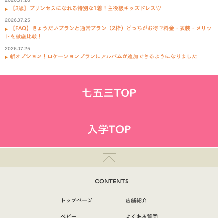
2026.07.26
【3歳】プリンセスになれる特別な1着！主役級キッズドレス♡
2026.07.25
【FAQ】きょうだいプランと通常プラン（2枠）どっちがお得？料金・衣装・メリッ
トを徹底比較！
2026.07.25
新オプション！ロケーションプランにアルバムが追加できるようになりました
七五三TOP
入学TOP
CONTENTS
トップページ
店舗紹介
ベビー
よくある質問