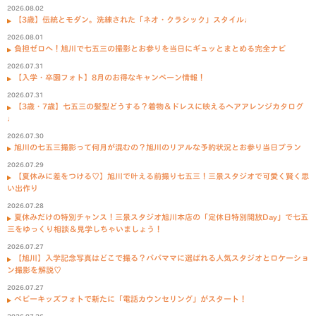
2026.08.02
【3歳】伝統とモダン。洗練された「ネオ・クラシック」スタイル♩
2026.08.01
負担ゼロへ！旭川で七五三の撮影とお参りを当日にギュッとまとめる完全ナビ
2026.07.31
【入学・卒園フォト】8月のお得なキャンペーン情報！
2026.07.31
【3歳・7歳】七五三の髪型どうする？着物＆ドレスに映えるヘアアレンジカタログ
♩
2026.07.30
旭川の七五三撮影って何月が混むの？旭川のリアルな予約状況とお参り当日プラン
2026.07.29
【夏休みに差をつける♡】旭川で叶える前撮り七五三！三景スタジオで可愛く賢く思
い出作り
2026.07.28
夏休みだけの特別チャンス！三景スタジオ旭川本店の「定休日特別開放Day」で七五
三をゆっくり相談＆見学しちゃいましょう！
2026.07.27
【旭川】入学記念写真はどこで撮る？パパママに選ばれる人気スタジオとロケーショ
ン撮影を解説♡
2026.07.27
ベビーキッズフォトで新たに「電話カウンセリング」がスタート！