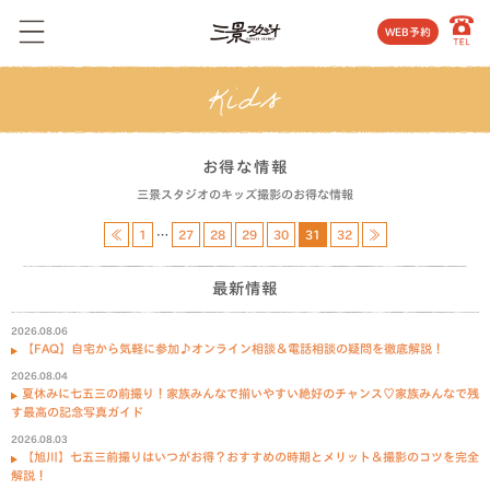
WEB予約
お得な情報
三景スタジオのキッズ撮影のお得な情報
≪
1
…
27
28
29
30
31
32
≫
最新情報
2026.08.06
【FAQ】自宅から気軽に参加♪オンライン相談＆電話相談の疑問を徹底解説！
2026.08.04
夏休みに七五三の前撮り！家族みんなで揃いやすい絶好のチャンス♡家族みんなで残
す最高の記念写真ガイド
2026.08.03
【旭川】七五三前撮りはいつがお得？おすすめの時期とメリット＆撮影のコツを完全
解説！