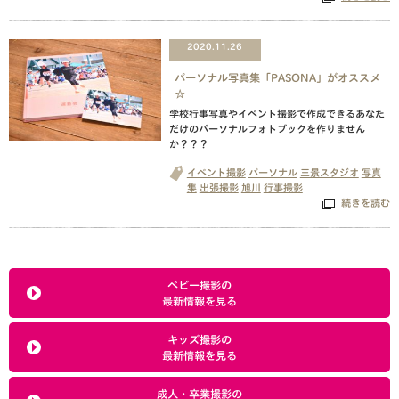
2020.11.26
パーソナル写真集「PASONA」がオススメ
☆
学校行事写真やイベント撮影で作成できるあなた
だけのパーソナルフォトブックを作りません
か？？？
イベント撮影
パーソナル
三景スタジオ
写真
集
出張撮影
旭川
行事撮影
続きを読む
ベビー撮影の
最新情報を見る
キッズ撮影の
最新情報を見る
成人・卒業撮影の