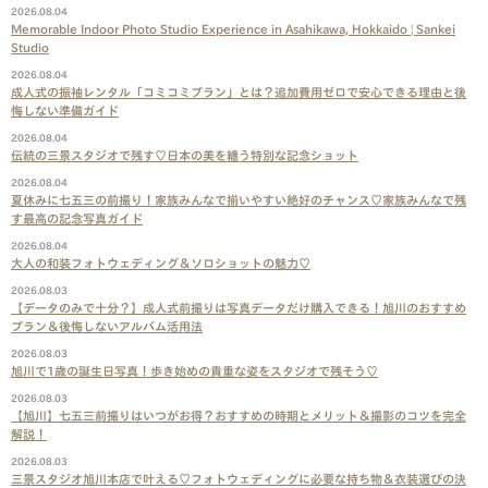
2026.08.04
Memorable Indoor Photo Studio Experience in Asahikawa, Hokkaido | Sankei
Studio
2026.08.04
成人式の振袖レンタル「コミコミプラン」とは？追加費用ゼロで安心できる理由と後
悔しない準備ガイド
2026.08.04
伝統の三景スタジオで残す♡日本の美を纏う特別な記念ショット
2026.08.04
夏休みに七五三の前撮り！家族みんなで揃いやすい絶好のチャンス♡家族みんなで残
す最高の記念写真ガイド
2026.08.04
大人の和装フォトウェディング＆ソロショットの魅力♡
2026.08.03
【データのみで十分？】成人式前撮りは写真データだけ購入できる！旭川のおすすめ
プラン＆後悔しないアルバム活用法
2026.08.03
旭川で1歳の誕生日写真！歩き始めの貴重な姿をスタジオで残そう♡
2026.08.03
【旭川】七五三前撮りはいつがお得？おすすめの時期とメリット＆撮影のコツを完全
解説！
2026.08.03
三景スタジオ旭川本店で叶える♡フォトウェディングに必要な持ち物＆衣装選びの決