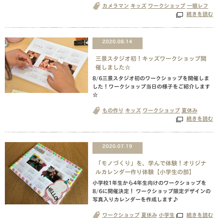
カメラマン
キッズ
ワークショップ
一眼レフ
続きを読む
2020.08.14
三景スタジオ初！キッズワークショップ開
催しました☆
8/6三景スタジオ初のワークショップを開催しま
した！ワークショップ当日の様子をご紹介します
☆
もの作り
キッズ
ワークショップ
夏休み
続きを読む
2020.07.19
「モノづくり」を、学んで体験！オリジナ
ルカレンダー作り体験【小学生の部】
小学校1年生から4年生向けのワークショップを
8/6に開催決定！ ワークショップ限定デザインの
写真入りカレンダーを作成します♪
ワークショップ
夏休み
小学生
続きを読む