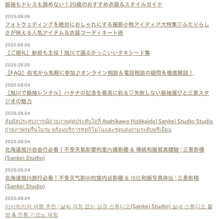
振袖もドレスも諦めない！20歳のおすすめ衣装＆スタイルガイド
2026.08.06
フォトウェディングを絶対におしゃれにする撮影小物アイディア大特集♡ふたりらし
さが映える人気アイテム＆衣装コーディネート術
2026.08.06
【ご婚礼】新郎も主役！旭川で選ぶかっこいいタキシード集
2026.08.06
【FAQ】自宅から気軽に参加♪オンライン相談＆電話相談の疑問を徹底解説！
2026.08.04
【旭川で振袖レンタル】ハタチの記念を最高に彩る♡失敗しない振袖選びと三景スタ
ジオの魅力
2026.08.04
สัมผัสประสบการณ์ถ่ายภาพสุดประทับใจที่ Asahikawa Hokkaido! Sankei Studio Studio
ถ่ายภาพร่มรื่นในร่ม พร้อมบริการชุดกิโมโนและชุดแต่งงานระดับพรีเมียม
2026.08.04
北海道旭川自由行必看！不受天氣影響的室內攝影棚 & 傳統和服寫真體驗 | 三景影樓
(Sankei Studio)
2026.08.04
北海道旭川旅行必看！不受天气影响的室内摄影棚 & 传统和服写真体验 | 三景影楼
(Sankei Studio)
2026.08.04
아사히카와 여행 추천 | 날씨 걱정 없는 삼경 스튜디오(Sankei Studio) 실내 스튜디오 촬
영 & 전통 기모노 체험