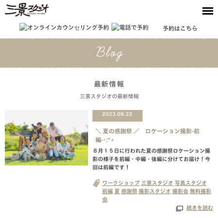
予約はこちら
最新情報
三景スタジオの最新情報
2023.08.22
＼ 夏の感謝祭 ／ ロケーション撮影-前
編-･:*+
８月１５日に行われた夏の感謝祭ロケーション撮
影の様子を前編・中編・後編に分けてお届け！今
回は前編です！
ワークショップ
三景スタジオ
写真スタジオ
前編
夏
感謝祭
撮影スタジオ
撮影会
無料撮影
会
続きを読む