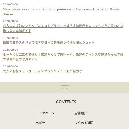
2026.08.04
Memorable Indoor Photo Studio Experience in Asahikawa, Hokkaido | Sankei
Studio
2026.08.04
成人式の振袖レンタル「コミコミプラン」とは？追加費用ゼロで安心できる理由と後
悔しない準備ガイド
2026.08.04
伝統の三景スタジオで残す♡日本の美を纏う特別な記念ショット
2026.08.04
夏休みに七五三の前撮り！家族みんなで揃いやすい絶好のチャンス♡家族みんなで残
す最高の記念写真ガイド
2026.08.04
大人の和装フォトウェディング＆ソロショットの魅力♡
CONTENTS
トップページ
店舗紹介
ベビー
よくある質問