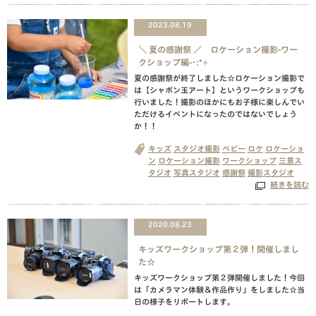
2023.08.19
＼ 夏の感謝祭 ／ ロケーション撮影-ワー
クショップ編-･:*+
夏の感謝祭が終了しました☆ロケーション撮影で
は【シャボン玉アート】というワークショップも
行いました！撮影のほかにもお子様に楽しんでい
ただけるイベントになったのではないでしょう
か！！
キッズ
スタジオ撮影
ベビー
ロケ
ロケーショ
ン
ロケーション撮影
ワークショップ
三景ス
タジオ
写真スタジオ
感謝祭
撮影スタジオ
続きを読む
2020.08.23
キッズワークショップ第２弾！開催しまし
た☆
キッズワークショップ第２弾開催しました！今回
は「カメラマン体験＆作品作り」をしました☆当
日の様子をリポートします。