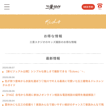
WEB予約
お得な情報
三景スタジオのキッズ撮影のお得な情報
最新情報
2026.08.07
【新ビジュアル公開】シンプルな美しさで撮影できる「Éclore」˚✧₊
2026.08.06
色が持つ意味から衣装を選ぼう♡旭川で叶える最高に可愛い七五三着物＆ドレスレン
タルガイド
2026.08.06
【FAQ】自宅から気軽に参加♪オンライン相談＆電話相談の疑問を徹底解説！
2026.08.04
夏休みに七五三の前撮り！家族みんなで揃いやすい絶好のチャンス♡家族みんなで残