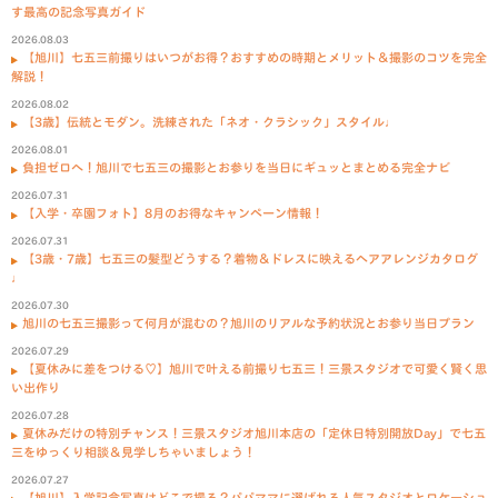
す最高の記念写真ガイド
2026.08.03
【旭川】七五三前撮りはいつがお得？おすすめの時期とメリット＆撮影のコツを完全
解説！
2026.08.02
【3歳】伝統とモダン。洗練された「ネオ・クラシック」スタイル♩
2026.08.01
負担ゼロへ！旭川で七五三の撮影とお参りを当日にギュッとまとめる完全ナビ
2026.07.31
【入学・卒園フォト】8月のお得なキャンペーン情報！
2026.07.31
【3歳・7歳】七五三の髪型どうする？着物＆ドレスに映えるヘアアレンジカタログ
♩
2026.07.30
旭川の七五三撮影って何月が混むの？旭川のリアルな予約状況とお参り当日プラン
2026.07.29
【夏休みに差をつける♡】旭川で叶える前撮り七五三！三景スタジオで可愛く賢く思
い出作り
2026.07.28
夏休みだけの特別チャンス！三景スタジオ旭川本店の「定休日特別開放Day」で七五
三をゆっくり相談＆見学しちゃいましょう！
2026.07.27
【旭川】入学記念写真はどこで撮る？パパママに選ばれる人気スタジオとロケーショ