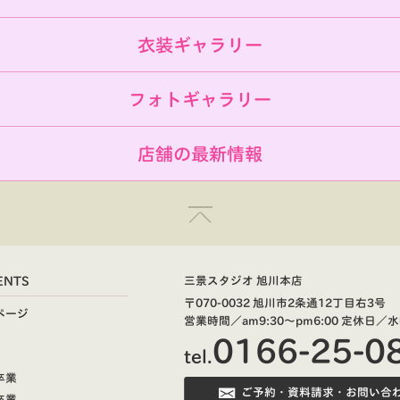
衣装ギャラリー
フォトギャラリー
店舗の最新情報
ENTS
三景スタジオ 旭川本店
〒070-0032 旭川市2条通12丁目右3号
ページ
営業時間／am9:30～pm6:00
定休日／水
0166-25-0
tel.
卒業
ご予約・資料請求・お問い合
卒業