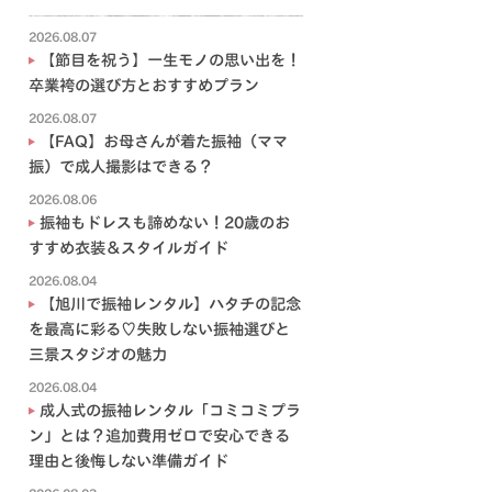
2026.08.07
【節目を祝う】一生モノの思い出を！
卒業袴の選び方とおすすめプラン
2026.08.07
【FAQ】お母さんが着た振袖（ママ
振）で成人撮影はできる？
2026.08.06
振袖もドレスも諦めない！20歳のお
すすめ衣装＆スタイルガイド
2026.08.04
【旭川で振袖レンタル】ハタチの記念
を最高に彩る♡失敗しない振袖選びと
三景スタジオの魅力
2026.08.04
成人式の振袖レンタル「コミコミプラ
ン」とは？追加費用ゼロで安心できる
理由と後悔しない準備ガイド