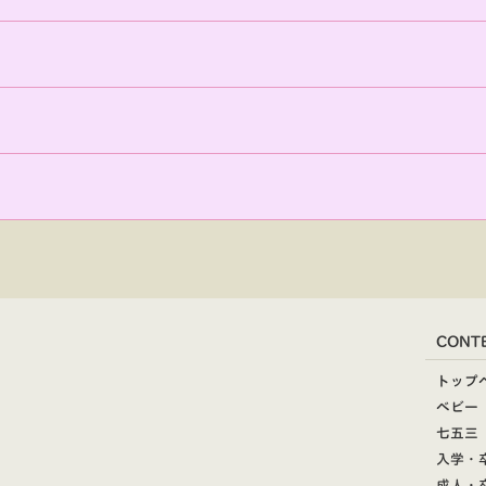
CONT
トップ
ベビー
七五三
入学・
成人・