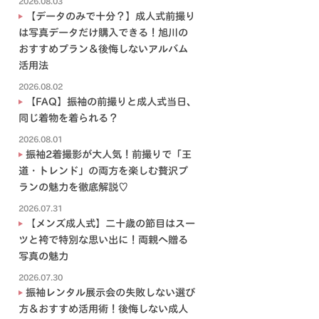
2026.08.03
【データのみで十分？】成人式前撮り
は写真データだけ購入できる！旭川の
おすすめプラン＆後悔しないアルバム
活用法
2026.08.02
【FAQ】振袖の前撮りと成人式当日、
同じ着物を着られる？
2026.08.01
振袖2着撮影が大人気！前撮りで「王
道・トレンド」の両方を楽しむ贅沢プ
ランの魅力を徹底解説♡
2026.07.31
【メンズ成人式】二十歳の節目はスー
ツと袴で特別な思い出に！両親へ贈る
写真の魅力
2026.07.30
振袖レンタル展示会の失敗しない選び
方＆おすすめ活用術！後悔しない成人