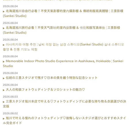
2026.08.04
北海道旭川自由行必看！不受天氣影響的室內攝影棚 & 傳統和服寫真體驗 | 三景影樓
(Sankei Studio)
2026.08.04
北海道旭川旅行必看！不受天气影响的室内摄影棚 & 传统和服写真体验 | 三景影楼
(Sankei Studio)
2026.08.04
아사히카와 여행 추천 | 날씨 걱정 없는 삼경 스튜디오(Sankei Studio) 실내 스튜디오
촬영 & 전통 기모노 체험
2026.08.04
Memorable Indoor Photo Studio Experience in Asahikawa, Hokkaido | Sankei
Studio
2026.08.04
伝統の三景スタジオで残す♡日本の美を纏う特別な記念ショット
2026.08.04
大人の和装フォトウェディング＆ソロショットの魅力♡
2026.08.03
三景スタジオ旭川本店で叶える♡フォトウェディングに必要な持ち物＆衣装選びの決
定版
2026.08.02
旭川で叶える憧れのフォトウェディング♡後悔しないスタジオ選びとおすすめスタイ
ル完全ガイド