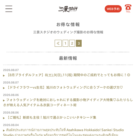
WEB予約
お得な情報
三景スタジオのウェディング撮影のお得な情報
≪
1
2
3
最新情報
2026.08.07
【8月ブライダルフェア】8(土),9(日),11(祝) 期間中のご成約でとってもお得に！◎
2026.08.07
【ドライフラワーvs生花】旭川のフォトウェディングに合うブーケの選び方♡
2026.08.06
フォトウェディングを絶対におしゃれにする撮影小物アイディア大特集♡ふたりらし
さが映える人気アイテム＆衣装コーディネート術
2026.08.06
【ご婚礼】新郎も主役！旭川で選ぶかっこいいタキシード集
2026.08.04
สัมผัสประสบการณ์ถ่ายภาพสุดประทับใจที่ Asahikawa Hokkaido! Sankei Studio
Studio ถ่ายภาพร่มรื่นในร่ม พร้อมบริการชุดกิโมโนและชุดแต่งงานระดับพรีเมียม