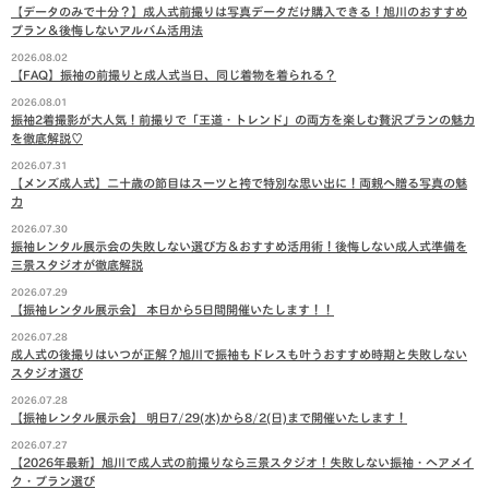
【データのみで十分？】成人式前撮りは写真データだけ購入できる！旭川のおすすめ
プラン＆後悔しないアルバム活用法
2026.08.02
【FAQ】振袖の前撮りと成人式当日、同じ着物を着られる？
2026.08.01
振袖2着撮影が大人気！前撮りで「王道・トレンド」の両方を楽しむ贅沢プランの魅力
を徹底解説♡
2026.07.31
【メンズ成人式】二十歳の節目はスーツと袴で特別な思い出に！両親へ贈る写真の魅
力
2026.07.30
振袖レンタル展示会の失敗しない選び方＆おすすめ活用術！後悔しない成人式準備を
三景スタジオが徹底解説
2026.07.29
【振袖レンタル展示会】 本日から5日間開催いたします！！
2026.07.28
成人式の後撮りはいつが正解？旭川で振袖もドレスも叶うおすすめ時期と失敗しない
スタジオ選び
2026.07.28
【振袖レンタル展示会】 明日7/29(水)から8/2(日)まで開催いたします！
2026.07.27
【2026年最新】旭川で成人式の前撮りなら三景スタジオ！失敗しない振袖・ヘアメイ
ク・プラン選び