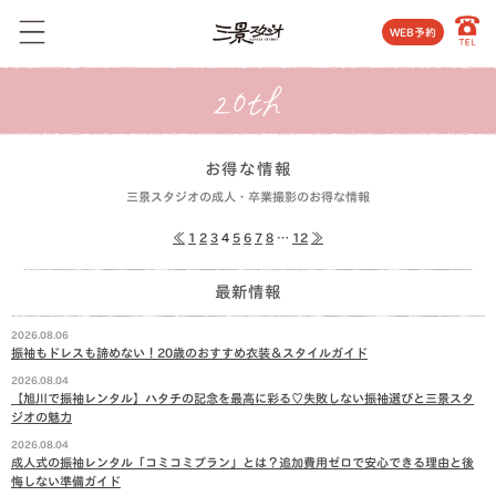
WEB予約
お得な情報
三景スタジオの成人・卒業撮影のお得な情報
≪
1
2
3
4
5
6
7
8
…
12
≫
最新情報
2026.08.06
振袖もドレスも諦めない！20歳のおすすめ衣装＆スタイルガイド
2026.08.04
【旭川で振袖レンタル】ハタチの記念を最高に彩る♡失敗しない振袖選びと三景スタ
ジオの魅力
2026.08.04
成人式の振袖レンタル「コミコミプラン」とは？追加費用ゼロで安心できる理由と後
悔しない準備ガイド