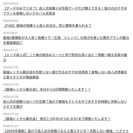
2026.08.03
【データのみで十分？】成人式前撮りは写真データだけ購入できる！旭川のおすすめ
プラン＆後悔しないアルバム活用法
2026.08.02
【FAQ】振袖の前撮りと成人式当日、同じ着物を着られる？
2026.08.01
振袖2着撮影が大人気！前撮りで「王道・トレンド」の両方を楽しむ贅沢プランの魅力
を徹底解説♡
2026.07.31
【メンズ成人式】二十歳の節目はスーツと袴で特別な思い出に！両親へ贈る写真の魅
力
2026.07.30
振袖レンタル展示会の失敗しない選び方＆おすすめ活用術！後悔しない成人式準備を
三景スタジオが徹底解説
2026.07.29
【振袖レンタル展示会】 本日から5日間開催いたします！！
2026.07.28
成人式の後撮りはいつが正解？旭川で振袖もドレスも叶うおすすめ時期と失敗しない
スタジオ選び
2026.07.28
【振袖レンタル展示会】 明日7/29(水)から8/2(日)まで開催いたします！
2026.07.27
【2026年最新】旭川で成人式の前撮りなら三景スタジオ！失敗しない振袖・ヘアメイ