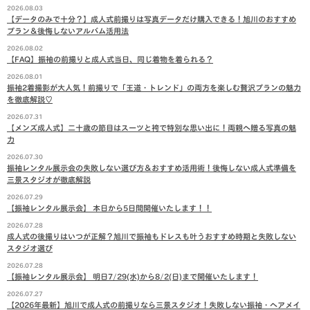
2026.08.03
【データのみで十分？】成人式前撮りは写真データだけ購入できる！旭川のおすすめ
プラン＆後悔しないアルバム活用法
2026.08.02
【FAQ】振袖の前撮りと成人式当日、同じ着物を着られる？
2026.08.01
振袖2着撮影が大人気！前撮りで「王道・トレンド」の両方を楽しむ贅沢プランの魅力
を徹底解説♡
2026.07.31
【メンズ成人式】二十歳の節目はスーツと袴で特別な思い出に！両親へ贈る写真の魅
力
2026.07.30
振袖レンタル展示会の失敗しない選び方＆おすすめ活用術！後悔しない成人式準備を
三景スタジオが徹底解説
2026.07.29
【振袖レンタル展示会】 本日から5日間開催いたします！！
2026.07.28
成人式の後撮りはいつが正解？旭川で振袖もドレスも叶うおすすめ時期と失敗しない
スタジオ選び
2026.07.28
【振袖レンタル展示会】 明日7/29(水)から8/2(日)まで開催いたします！
2026.07.27
【2026年最新】旭川で成人式の前撮りなら三景スタジオ！失敗しない振袖・ヘアメイ