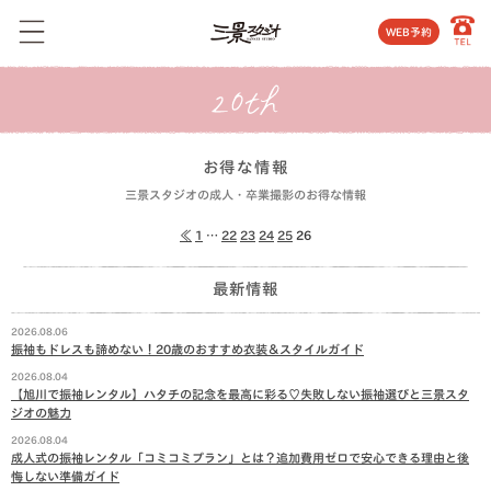
WEB予約
お得な情報
三景スタジオの成人・卒業撮影のお得な情報
≪
1
…
22
23
24
25
26
最新情報
2026.08.06
振袖もドレスも諦めない！20歳のおすすめ衣装＆スタイルガイド
2026.08.04
【旭川で振袖レンタル】ハタチの記念を最高に彩る♡失敗しない振袖選びと三景スタ
ジオの魅力
2026.08.04
成人式の振袖レンタル「コミコミプラン」とは？追加費用ゼロで安心できる理由と後
悔しない準備ガイド