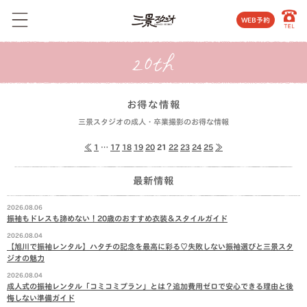
WEB予約
お得な情報
三景スタジオの成人・卒業撮影のお得な情報
≪
1
…
17
18
19
20
21
22
23
24
25
≫
最新情報
2026.08.06
振袖もドレスも諦めない！20歳のおすすめ衣装＆スタイルガイド
2026.08.04
【旭川で振袖レンタル】ハタチの記念を最高に彩る♡失敗しない振袖選びと三景スタ
ジオの魅力
2026.08.04
成人式の振袖レンタル「コミコミプラン」とは？追加費用ゼロで安心できる理由と後
悔しない準備ガイド