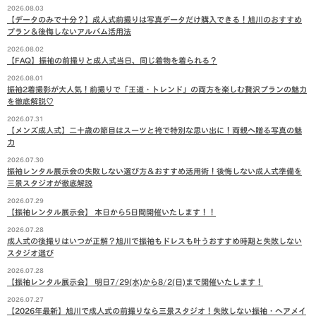
2026.08.03
【データのみで十分？】成人式前撮りは写真データだけ購入できる！旭川のおすすめ
プラン＆後悔しないアルバム活用法
2026.08.02
【FAQ】振袖の前撮りと成人式当日、同じ着物を着られる？
2026.08.01
振袖2着撮影が大人気！前撮りで「王道・トレンド」の両方を楽しむ贅沢プランの魅力
を徹底解説♡
2026.07.31
【メンズ成人式】二十歳の節目はスーツと袴で特別な思い出に！両親へ贈る写真の魅
力
2026.07.30
振袖レンタル展示会の失敗しない選び方＆おすすめ活用術！後悔しない成人式準備を
三景スタジオが徹底解説
2026.07.29
【振袖レンタル展示会】 本日から5日間開催いたします！！
2026.07.28
成人式の後撮りはいつが正解？旭川で振袖もドレスも叶うおすすめ時期と失敗しない
スタジオ選び
2026.07.28
【振袖レンタル展示会】 明日7/29(水)から8/2(日)まで開催いたします！
2026.07.27
【2026年最新】旭川で成人式の前撮りなら三景スタジオ！失敗しない振袖・ヘアメイ