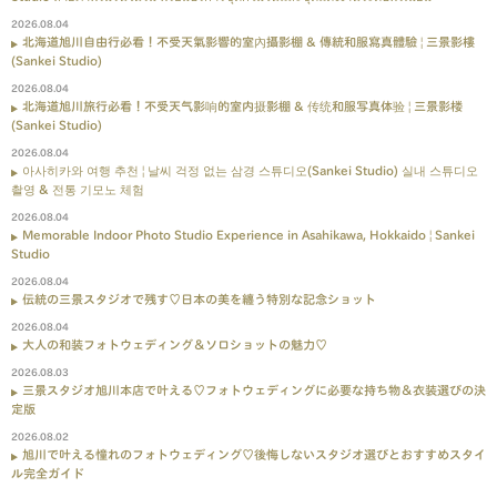
2026.08.04
北海道旭川自由行必看！不受天氣影響的室內攝影棚 & 傳統和服寫真體驗 | 三景影樓
(Sankei Studio)
2026.08.04
北海道旭川旅行必看！不受天气影响的室内摄影棚 & 传统和服写真体验 | 三景影楼
(Sankei Studio)
2026.08.04
아사히카와 여행 추천 | 날씨 걱정 없는 삼경 스튜디오(Sankei Studio) 실내 스튜디오
촬영 & 전통 기모노 체험
2026.08.04
Memorable Indoor Photo Studio Experience in Asahikawa, Hokkaido | Sankei
Studio
2026.08.04
伝統の三景スタジオで残す♡日本の美を纏う特別な記念ショット
2026.08.04
大人の和装フォトウェディング＆ソロショットの魅力♡
2026.08.03
三景スタジオ旭川本店で叶える♡フォトウェディングに必要な持ち物＆衣装選びの決
定版
2026.08.02
旭川で叶える憧れのフォトウェディング♡後悔しないスタジオ選びとおすすめスタイ
ル完全ガイド