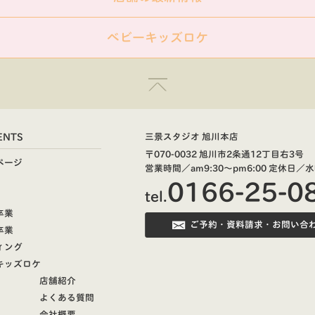
ベビーキッズロケ
ENTS
三景スタジオ 旭川本店
〒070-0032 旭川市2条通12丁目右3号
ページ
営業時間／am9:30～pm6:00
定休日／水
0166-25-0
tel.
卒業
ご予約・資料請求・お問い合
卒業
ィング
キッズロケ
店舗紹介
よくある質問
会社概要