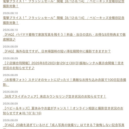
電撃プライス！”フラッシュセール”開催【8/12-8/14】 / ベビーキッズ全種目記念
撮影対象！
2026.08.10
電撃プライス！”フラッシュセール”開催【8/12-8/14】 / ベビーキッズ全種目記念
撮影対象！
2026.08.10
【FAQ】パパママ着物で家族写真を残そう！料金・当日の流れ・お得な8月特典まで徹
底解説♪
2026.08.09
【FAQ】海外在住ですが、日本帰国時の短い滞在期間中に撮影できますか？
2026.08.09
【２店舗合同開催】2026年8月28日(金)29(土)30(日)振袖レンタル展示会開催！空き
状況のお知らせです♪
2026.08.09
〈お客様フォト〉スタジオのセットにぴったり！素敵なお持ち込み衣装で100日記念撮
影♩
2026.08.09
【8月ブライダルフェア】来店カウンセリング空き状況のお知らせです！
2026.08.09
【ベビー＆キッズ】夏休みやお盆がチャンス！！オンライン相談と撮影空き状況のお
知らせです★(8/10~8/16)
2026.08.09
【FAQ】20歳を過ぎているけど「成人写真の後撮り」はできる？後悔しない記念写真