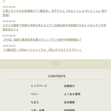
♡
2026.08.08
三景スタジオのお客様紹介♡1歳記念♬ 双子ちゃん『はるとくん & ゆいとくん』再び
登場!!
2026.08.08
スタジオ撮影で和装も洋装も映える♡プレ花嫁必見の衣装選び＆おしゃれスタジオ背
景完全ガイド
2026.08.08
【FAQ】私服で家族写真を撮りたい！プラン内容や所要時間は？
2026.08.08
【1歳記念】人気No,1☆ビジュアル 〈雨上がりのクリアブルー〉
CONTENTS
トップページ
店舗紹介
ベビー
よくある質問
七五三
会社概要
入学・卒業
採用情報