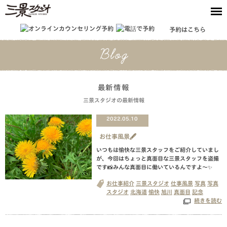
予約はこちら
最新情報
三景スタジオの最新情報
2022.05.10
お仕事風景🖋
いつもは愉快な三景スタッフをご紹介していまし
が、今回はちょっと真面目な三景スタッフを盗撮
です📸みんな真面目に働いているんですよ〜✨
お仕事紹介
三景スタジオ
仕事風景
写真
写真
スタジオ
北海道
愉快
旭川
真面目
記念
続きを読む