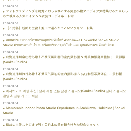
2026.08.06
フォトウェディングを絶対におしゃれにする撮影小物アイディア大特集♡ふたりらし
さが映える人気アイテム＆衣装コーディネート術
2026.08.06
【ご婚礼】新郎も主役！旭川で選ぶかっこいいタキシード集
2026.08.04
สัมผัสประสบการณ์ถ่ายภาพสุดประทับใจที่ Asahikawa Hokkaido! Sankei Studio
Studio ถ่ายภาพร่มรื่นในร่ม พร้อมบริการชุดกิโมโนและชุดแต่งงานระดับพรีเมียม
2026.08.04
北海道旭川自由行必看！不受天氣影響的室內攝影棚 & 傳統和服寫真體驗 | 三景影樓
(Sankei Studio)
2026.08.04
北海道旭川旅行必看！不受天气影响的室内摄影棚 & 传统和服写真体验 | 三景影楼
(Sankei Studio)
2026.08.04
아사히카와 여행 추천 | 날씨 걱정 없는 삼경 스튜디오(Sankei Studio) 실내 스튜디오
촬영 & 전통 기모노 체험
2026.08.04
Memorable Indoor Photo Studio Experience in Asahikawa, Hokkaido | Sankei
Studio
2026.08.04
伝統の三景スタジオで残す♡日本の美を纏う特別な記念ショット