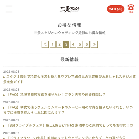
WEB予約
お得な情報
三景スタジオのウェディング撮影のお得な情報
≪
1
2
3
4
5
6
≫
最新情報
2026.08.08
スタジオ撮影で和装も洋装も映える♡プレ花嫁必見の衣装選び＆おしゃれスタジオ背
景完全ガイド
2026.08.08
【FAQ】私服で家族写真を撮りたい！プラン内容や所要時間は？
2026.08.08
【FAQ】挙式で使うウェルカムボードやムービー用の写真を撮りたいけれど、いつ
までに撮影を終わらせれば間に合う？？
2026.08.07
【8月ブライダルフェア】8(土),9(日),11(祝) 期間中のご成約でとってもお得に！◎
2026.08.07
【ドライフラワーvs生花】旭川のフォトウェディングに合うブーケの選び方♡