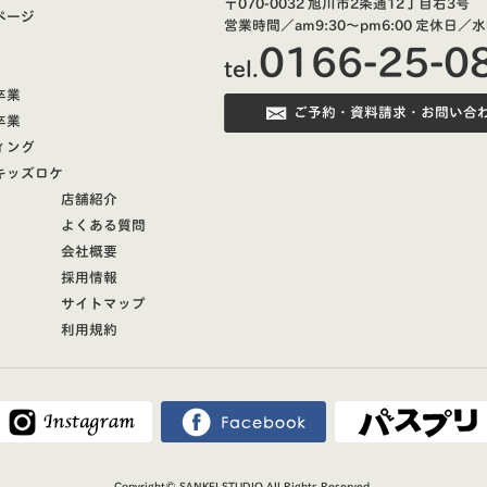
〒070-0032 旭川市2条通12丁目右3号
ページ
営業時間／am9:30～pm6:00
定休日／水
0166-25-0
tel.
卒業
ご予約・資料請求・お問い合
卒業
ィング
キッズロケ
店舗紹介
よくある質問
会社概要
採用情報
サイトマップ
利用規約
Copyright©
SANKEI STUDIO
All Rights Reserved.