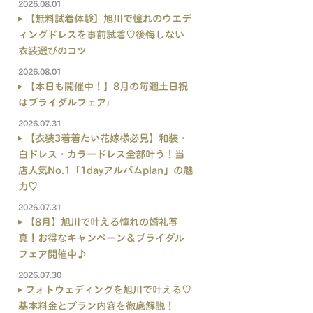
2026.08.01
【無料試着体験】旭川で憧れのウエデ
ィングドレスを事前試着♡後悔しない
衣装選びのコツ
2026.08.01
【本日も開催中！】8月の毎週土日祝
はブライダルフェア♩
2026.07.31
【衣装3着着たい花嫁様必見】和装・
白ドレス・カラードレス全部叶う！当
店人気No.1「1dayアルバムplan」の魅
力♡
2026.07.31
【8月】旭川で叶える憧れの婚礼写
真！お得なキャンペーン＆ブライダル
フェア開催中♪
2026.07.30
フォトウェディングを旭川で叶える♡
基本料金とプラン内容を徹底解説！