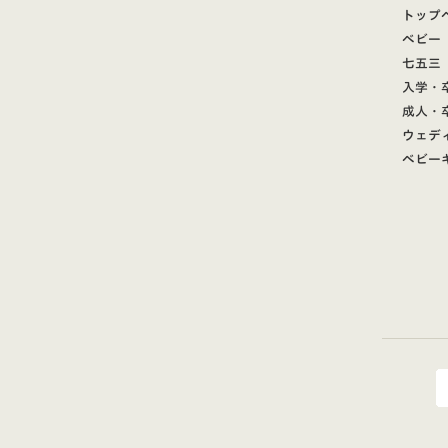
トップ
ベビー
七五三
入学・
成人・
ウェデ
ベビー