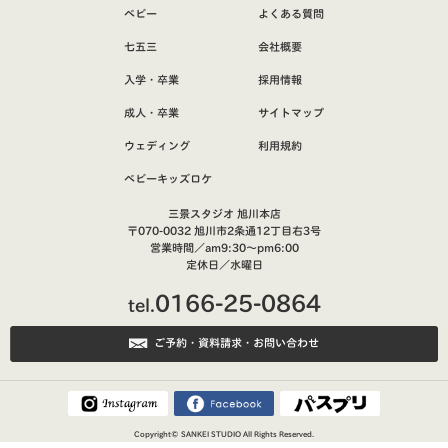
ベビー
よくある質問
七五三
会社概要
入学・卒業
採用情報
成人・卒業
サイトマップ
ウェディング
利用規約
ベビーキッズロケ
三景スタジオ 旭川本店
〒070-0032 旭川市2条通12丁目右3号
営業時間／am9:30～pm6:00
定休日／水曜日
0166-25-0864
tel.
ご予約・資料請求・お問い合わせ
Copyright©
SANKEI STUDIO
All Rights Reserved.