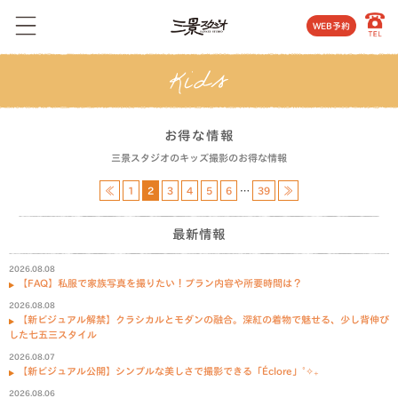
WEB予約
お得な情報
三景スタジオのキッズ撮影のお得な情報
≪
1
2
3
4
5
6
…
39
≫
最新情報
2026.08.08
【FAQ】私服で家族写真を撮りたい！プラン内容や所要時間は？
2026.08.08
【新ビジュアル解禁】クラシカルとモダンの融合。深紅の着物で魅せる、少し背伸び
した七五三スタイル
2026.08.07
【新ビジュアル公開】シンプルな美しさで撮影できる「Éclore」˚✧₊
2026.08.06