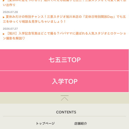
い出作り
2026.07.28
夏休みだけの特別チャンス！三景スタジオ旭川本店の「定休日特別開放Day」で七五
三をゆっくり相談＆見学しちゃいましょう！
2026.07.27
【旭川】入学記念写真はどこで撮る？パパママに選ばれる人気スタジオとロケーショ
ン撮影を解説♡
七五三TOP
入学TOP
CONTENTS
トップページ
店舗紹介