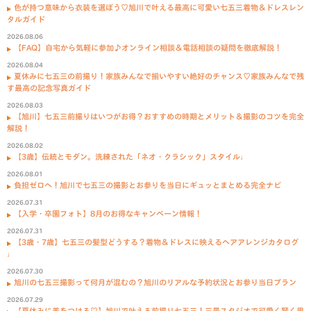
色が持つ意味から衣装を選ぼう♡旭川で叶える最高に可愛い七五三着物＆ドレスレン
タルガイド
2026.08.06
【FAQ】自宅から気軽に参加♪オンライン相談＆電話相談の疑問を徹底解説！
2026.08.04
夏休みに七五三の前撮り！家族みんなで揃いやすい絶好のチャンス♡家族みんなで残
す最高の記念写真ガイド
2026.08.03
【旭川】七五三前撮りはいつがお得？おすすめの時期とメリット＆撮影のコツを完全
解説！
2026.08.02
【3歳】伝統とモダン。洗練された「ネオ・クラシック」スタイル♩
2026.08.01
負担ゼロへ！旭川で七五三の撮影とお参りを当日にギュッとまとめる完全ナビ
2026.07.31
【入学・卒園フォト】8月のお得なキャンペーン情報！
2026.07.31
【3歳・7歳】七五三の髪型どうする？着物＆ドレスに映えるヘアアレンジカタログ
♩
2026.07.30
旭川の七五三撮影って何月が混むの？旭川のリアルな予約状況とお参り当日プラン
2026.07.29
【夏休みに差をつける♡】旭川で叶える前撮り七五三！三景スタジオで可愛く賢く思